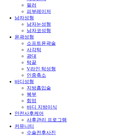
필러
피부레이저
남자성형
남자눈성형
남자코성형
윤곽성형
소프트윤곽술
사각턱
광대
턱끝
V라인 턱성형
인중축소
바디성형
지방흡입술
복부
힙업
바디 지방이식
안전사후케어
사후관리 프로그램
커뮤니티
수술전후사진