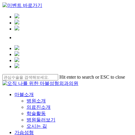
Skip
Hit enter to search or ESC to close
to
Close
main
Search
content
Menu
마블소개
병원소개
의료진소개
학술활동
병원둘러보기
오시는 길
가슴성형