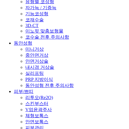
유형별 코성형
자가늑 / 기증늑
기능코성형
코재수술
3D-CT
이노핏 맞춤보형물
코수술 전후 주의사항
동안성형
미니거상
중안면거상
안면거상술
내시경 거상술
실리프팅
PRP 지방이식
동안성형 전후 주의사항
피부/쁘띠
리투오(Re2O)
스킨부스터
V업윤곽주사
체형보톡스
안면보톡스
피부관리