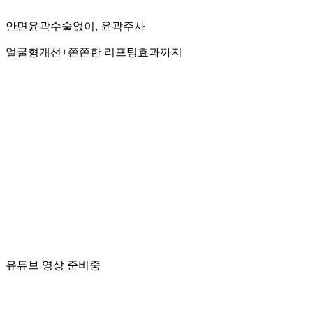
안면윤곽수술없이, 윤곽주사
얼굴형개선+쫀쫀한 리프팅효과까지
유튜브 영상 준비중