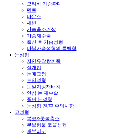
모티바 가슴확대
멘토
바운스
세빈
가슴축소거상
가슴재수술
출산 후 가슴성형
마블가슴성형의 특별함
눈성형
자연유착쌍꺼풀
절개법
눈매교정
트임성형
눈밑지방재배치
안심 눈 재수술
중년 눈성형
눈성형 전/후 주의사항
코성형
복코&콧볼축소
무보형물 코끝성형
매부리코