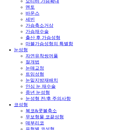
모티바 가슴확대
멘토
바운스
세빈
가슴축소거상
가슴재수술
출산 후 가슴성형
마블가슴성형의 특별함
눈성형
자연유착쌍꺼풀
절개법
눈매교정
트임성형
눈밑지방재배치
안심 눈 재수술
중년 눈성형
눈성형 전/후 주의사항
코성형
복코&콧볼축소
무보형물 코끝성형
매부리코
유형별 코성형