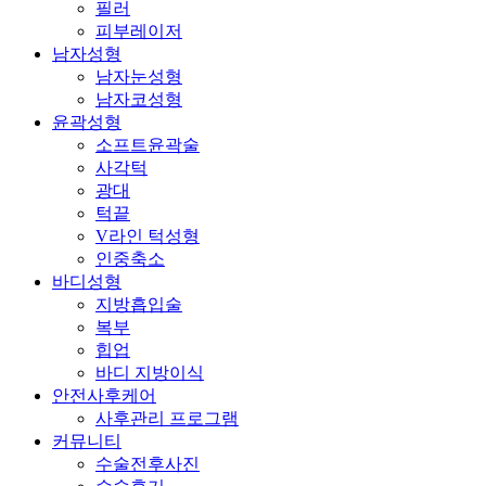
필러
피부레이저
남자성형
남자눈성형
남자코성형
윤곽성형
소프트윤곽술
사각턱
광대
턱끝
V라인 턱성형
인중축소
바디성형
지방흡입술
복부
힙업
바디 지방이식
안전사후케어
사후관리 프로그램
커뮤니티
수술전후사진