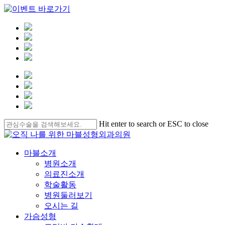
Skip
Hit enter to search or ESC to close
to
Close
main
Search
content
Menu
마블소개
병원소개
의료진소개
학술활동
병원둘러보기
오시는 길
가슴성형