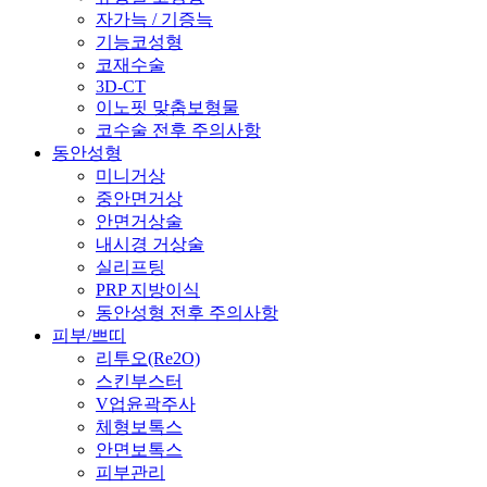
자가늑 / 기증늑
기능코성형
코재수술
3D-CT
이노핏 맞춤보형물
코수술 전후 주의사항
동안성형
미니거상
중안면거상
안면거상술
내시경 거상술
실리프팅
PRP 지방이식
동안성형 전후 주의사항
피부/쁘띠
리투오(Re2O)
스킨부스터
V업윤곽주사
체형보톡스
안면보톡스
피부관리