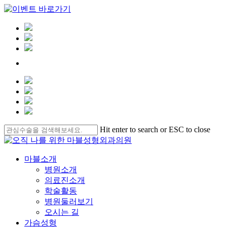
Skip
Hit enter to search or ESC to close
to
Close
main
Search
content
Menu
마블소개
병원소개
의료진소개
학술활동
병원둘러보기
오시는 길
가슴성형