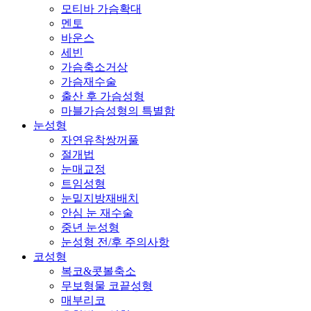
모티바 가슴확대
멘토
바운스
세빈
가슴축소거상
가슴재수술
출산 후 가슴성형
마블가슴성형의 특별함
눈성형
자연유착쌍꺼풀
절개법
눈매교정
트임성형
눈밑지방재배치
안심 눈 재수술
중년 눈성형
눈성형 전/후 주의사항
코성형
복코&콧볼축소
무보형물 코끝성형
매부리코