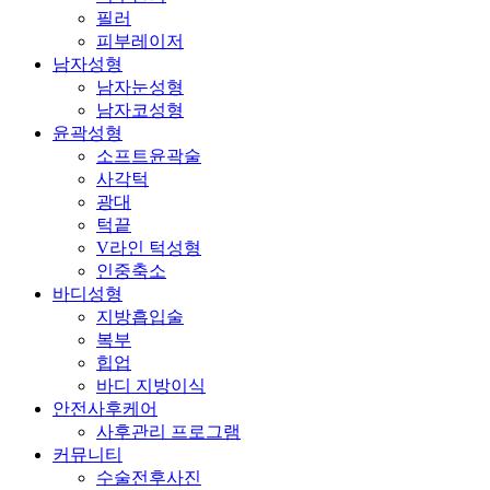
필러
피부레이저
남자성형
남자눈성형
남자코성형
윤곽성형
소프트윤곽술
사각턱
광대
턱끝
V라인 턱성형
인중축소
바디성형
지방흡입술
복부
힙업
바디 지방이식
안전사후케어
사후관리 프로그램
커뮤니티
수술전후사진