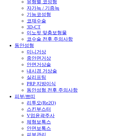
유형별 코성형
자가늑 / 기증늑
기능코성형
코재수술
3D-CT
이노핏 맞춤보형물
코수술 전후 주의사항
동안성형
미니거상
중안면거상
안면거상술
내시경 거상술
실리프팅
PRP 지방이식
동안성형 전후 주의사항
피부/쁘띠
리투오(Re2O)
스킨부스터
V업윤곽주사
체형보톡스
안면보톡스
피부관리