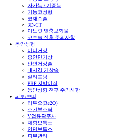
자가늑 / 기증늑
기능코성형
코재수술
3D-CT
이노핏 맞춤보형물
코수술 전후 주의사항
동안성형
미니거상
중안면거상
안면거상술
내시경 거상술
실리프팅
PRP 지방이식
동안성형 전후 주의사항
피부/쁘띠
리투오(Re2O)
스킨부스터
V업윤곽주사
체형보톡스
안면보톡스
피부관리