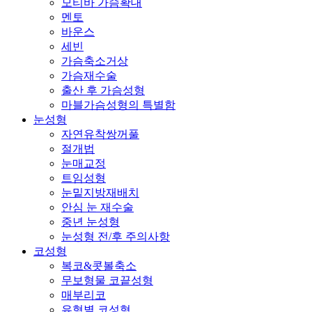
모티바 가슴확대
멘토
바운스
세빈
가슴축소거상
가슴재수술
출산 후 가슴성형
마블가슴성형의 특별함
눈성형
자연유착쌍꺼풀
절개법
눈매교정
트임성형
눈밑지방재배치
안심 눈 재수술
중년 눈성형
눈성형 전/후 주의사항
코성형
복코&콧볼축소
무보형물 코끝성형
매부리코
유형별 코성형