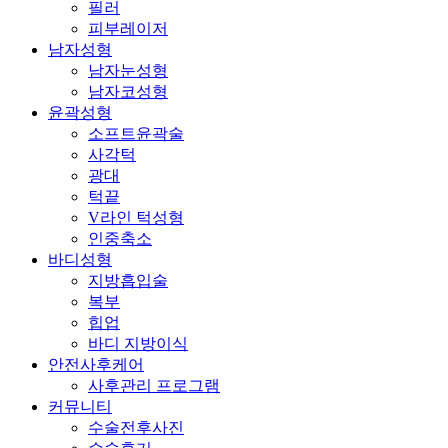
필러
피부레이저
남자성형
남자눈성형
남자코성형
윤곽성형
소프트윤곽술
사각턱
광대
턱끝
V라인 턱성형
인중축소
바디성형
지방흡입술
복부
힙업
바디 지방이식
안전사후케어
사후관리 프로그램
커뮤니티
수술전후사진