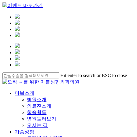
Skip
Hit enter to search or ESC to close
to
Close
main
Search
content
Menu
마블소개
병원소개
의료진소개
학술활동
병원둘러보기
오시는 길
가슴성형