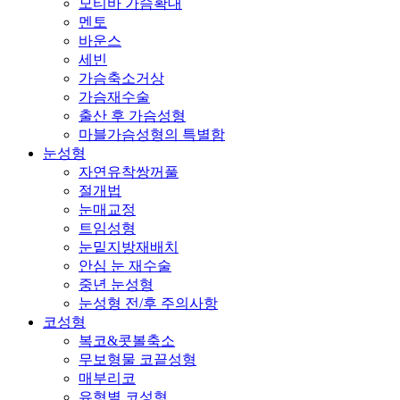
모티바 가슴확대
멘토
바운스
세빈
가슴축소거상
가슴재수술
출산 후 가슴성형
마블가슴성형의 특별함
눈성형
자연유착쌍꺼풀
절개법
눈매교정
트임성형
눈밑지방재배치
안심 눈 재수술
중년 눈성형
눈성형 전/후 주의사항
코성형
복코&콧볼축소
무보형물 코끝성형
매부리코
유형별 코성형