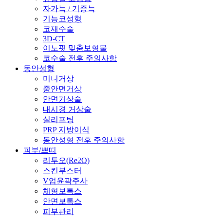
자가늑 / 기증늑
기능코성형
코재수술
3D-CT
이노핏 맞춤보형물
코수술 전후 주의사항
동안성형
미니거상
중안면거상
안면거상술
내시경 거상술
실리프팅
PRP 지방이식
동안성형 전후 주의사항
피부/쁘띠
리투오(Re2O)
스킨부스터
V업윤곽주사
체형보톡스
안면보톡스
피부관리