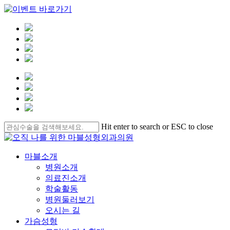
Skip
Hit enter to search or ESC to close
to
Close
main
Search
content
Menu
마블소개
병원소개
의료진소개
학술활동
병원둘러보기
오시는 길
가슴성형