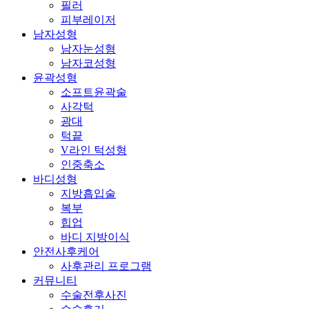
필러
피부레이저
남자성형
남자눈성형
남자코성형
윤곽성형
소프트윤곽술
사각턱
광대
턱끝
V라인 턱성형
인중축소
바디성형
지방흡입술
복부
힙업
바디 지방이식
안전사후케어
사후관리 프로그램
커뮤니티
수술전후사진