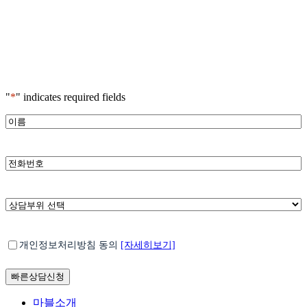
"
*
" indicates required fields
*
이
름
*
전
화
번
호
*
상
담
부
*
개
위
개인정보처리방침 동의
[자세히보기]
인
선
정
택
보
처
Close
마블소개