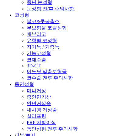
중년 눈성형
눈성형 전/후 주의사항
코성형
복코&콧볼축소
무보형물 코끝성형
매부리코
유형별 코성형
자가늑 / 기증늑
기능코성형
코재수술
3D-CT
이노핏 맞춤보형물
코수술 전후 주의사항
동안성형
미니거상
중안면거상
안면거상술
내시경 거상술
실리프팅
PRP 지방이식
동안성형 전후 주의사항
피부/쁘띠