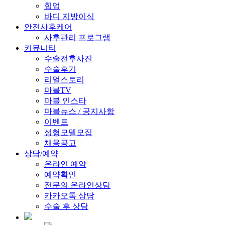
힙업
바디 지방이식
안전사후케어
사후관리 프로그램
커뮤니티
수술전후사진
수술후기
리얼스토리
마블TV
마블 인스타
마블뉴스 / 공지사항
이벤트
성형모델모집
채용공고
상담/예약
온라인 예약
예약확인
전문의 온라인상담
카카오톡 상담
수술 후 상담