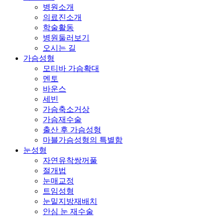
리
Menu
병원소개
방
의료진소개
침
학술활동
동
병원둘러보기
의
오시는 길
가슴성형
모티바 가슴확대
멘토
바운스
세빈
가슴축소거상
가슴재수술
출산 후 가슴성형
마블가슴성형의 특별함
눈성형
자연유착쌍꺼풀
절개법
눈매교정
트임성형
눈밑지방재배치
안심 눈 재수술