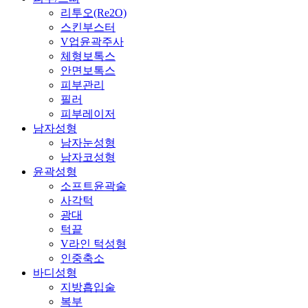
리투오(Re2O)
스킨부스터
V업윤곽주사
체형보톡스
안면보톡스
피부관리
필러
피부레이저
남자성형
남자눈성형
남자코성형
윤곽성형
소프트윤곽술
사각턱
광대
턱끝
V라인 턱성형
인중축소
바디성형
지방흡입술
복부