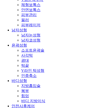
체형보톡스
안면보톡스
피부관리
필러
피부레이저
남자성형
남자눈성형
남자코성형
윤곽성형
소프트윤곽술
사각턱
광대
턱끝
V라인 턱성형
인중축소
바디성형
지방흡입술
복부
힙업
바디 지방이식
안전사후케어