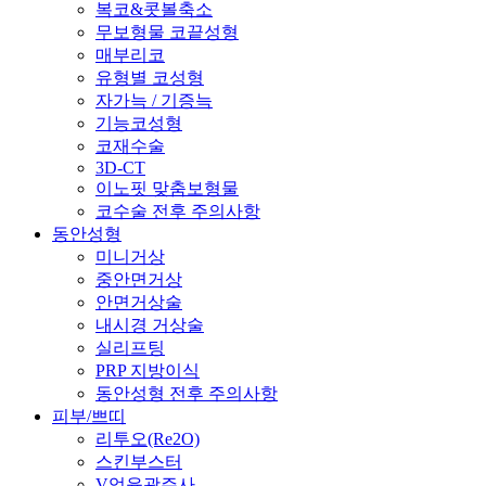
복코&콧볼축소
무보형물 코끝성형
매부리코
유형별 코성형
자가늑 / 기증늑
기능코성형
코재수술
3D-CT
이노핏 맞춤보형물
코수술 전후 주의사항
동안성형
미니거상
중안면거상
안면거상술
내시경 거상술
실리프팅
PRP 지방이식
동안성형 전후 주의사항
피부/쁘띠
리투오(Re2O)
스킨부스터
V업윤곽주사