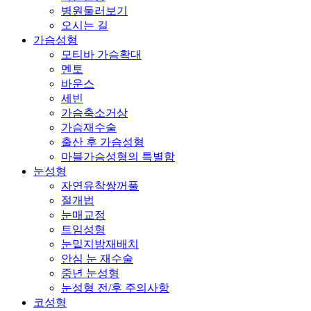
병원둘러보기
오시는 길
가슴성형
모티바 가슴확대
멘토
바운스
세빈
가슴축소거상
가슴재수술
출산 후 가슴성형
마블가슴성형의 특별함
눈성형
자연유착쌍꺼풀
절개법
눈매교정
트임성형
눈밑지방재배치
안심 눈 재수술
중년 눈성형
눈성형 전/후 주의사항
코성형