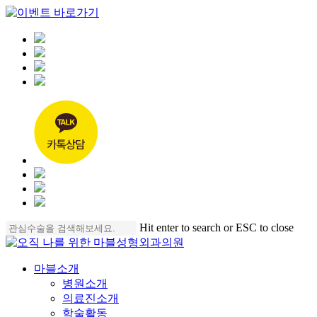
Skip
Hit enter to search or ESC to close
to
Close
main
Search
content
Menu
마블소개
병원소개
의료진소개
학술활동