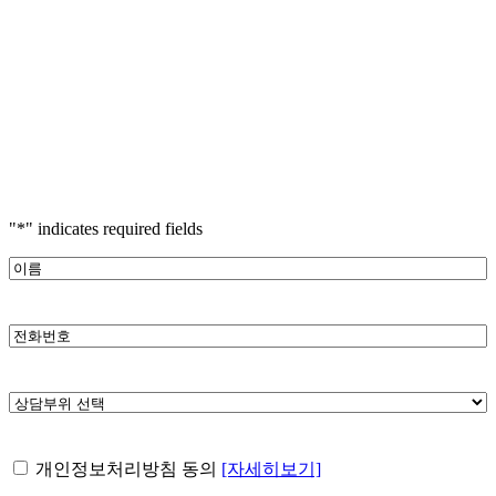
"
*
" indicates required fields
이
름
*
전
화
번
상
호
담
*
부
개
개인정보처리방침 동의
[자세히보기]
위
인
선