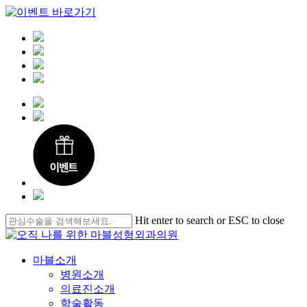
Skip
Hit enter to search or ESC to close
to
Close
main
Search
content
Menu
마블소개
병원소개
의료진소개
학술활동