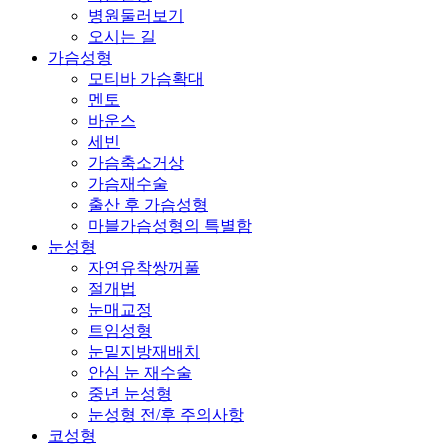
병원둘러보기
오시는 길
가슴성형
모티바 가슴확대
멘토
바운스
세빈
가슴축소거상
가슴재수술
출산 후 가슴성형
마블가슴성형의 특별함
눈성형
자연유착쌍꺼풀
절개법
눈매교정
트임성형
눈밑지방재배치
안심 눈 재수술
중년 눈성형
눈성형 전/후 주의사항
코성형