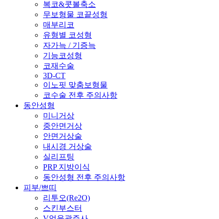
복코&콧볼축소
무보형물 코끝성형
매부리코
유형별 코성형
자가늑 / 기증늑
기능코성형
코재수술
3D-CT
이노핏 맞춤보형물
코수술 전후 주의사항
동안성형
미니거상
중안면거상
안면거상술
내시경 거상술
실리프팅
PRP 지방이식
동안성형 전후 주의사항
피부/쁘띠
리투오(Re2O)
스킨부스터
V업윤곽주사