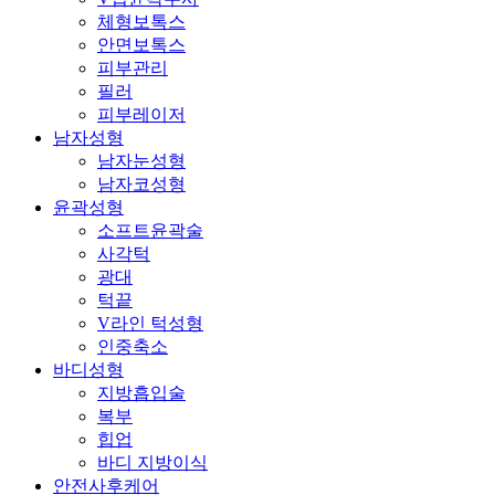
체형보톡스
안면보톡스
피부관리
필러
피부레이저
남자성형
남자눈성형
남자코성형
윤곽성형
소프트윤곽술
사각턱
광대
턱끝
V라인 턱성형
인중축소
바디성형
지방흡입술
복부
힙업
바디 지방이식
안전사후케어