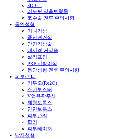
3D-CT
이노핏 맞춤보형물
코수술 전후 주의사항
동안성형
미니거상
중안면거상
안면거상술
내시경 거상술
실리프팅
PRP 지방이식
동안성형 전후 주의사항
피부/쁘띠
리투오(Re2O)
스킨부스터
V업윤곽주사
체형보톡스
안면보톡스
피부관리
필러
피부레이저
남자성형