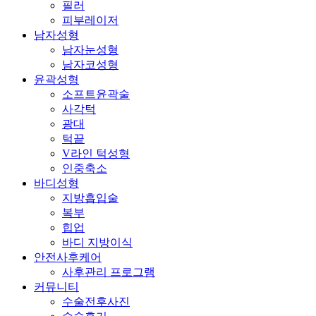
필러
피부레이저
남자성형
남자눈성형
남자코성형
윤곽성형
소프트윤곽술
사각턱
광대
턱끝
V라인 턱성형
인중축소
바디성형
지방흡입술
복부
힙업
바디 지방이식
안전사후케어
사후관리 프로그램
커뮤니티
수술전후사진