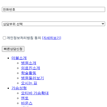
*
전
화
번
호
*
상
담
부
*
개
위
개인정보처리방침 동의
[자세히보기]
인
선
정
택
보
처
Close
마블소개
리
Menu
병원소개
방
의료진소개
침
학술활동
동
병원둘러보기
의
오시는 길
가슴성형
모티바 가슴확대
멘토
바운스