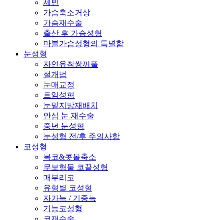
세빈
가슴축소거상
가슴재수술
출산 후 가슴성형
마블가슴성형의 특별함
눈성형
자연유착쌍꺼풀
절개법
눈매교정
트임성형
눈밑지방재배치
안심 눈 재수술
중년 눈성형
눈성형 전/후 주의사항
코성형
복코&콧볼축소
무보형물 코끝성형
매부리코
유형별 코성형
자가늑 / 기증늑
기능코성형
코재수술