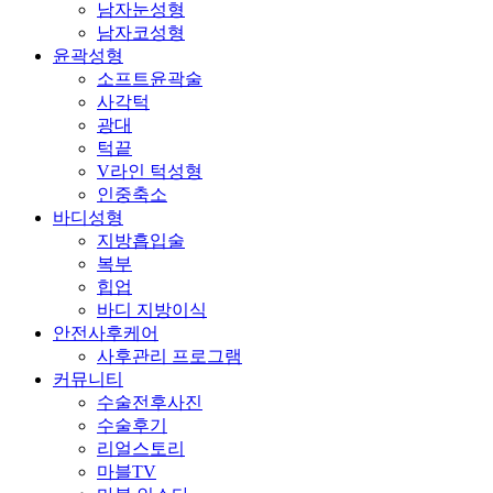
남자눈성형
남자코성형
윤곽성형
소프트윤곽술
사각턱
광대
턱끝
V라인 턱성형
인중축소
바디성형
지방흡입술
복부
힙업
바디 지방이식
안전사후케어
사후관리 프로그램
커뮤니티
수술전후사진
수술후기
리얼스토리
마블TV