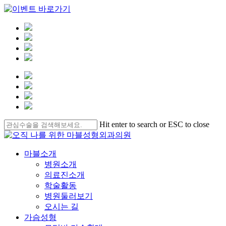
Skip
Hit enter to search or ESC to close
to
Close
main
Search
content
Menu
마블소개
병원소개
의료진소개
학술활동
병원둘러보기
오시는 길
가슴성형