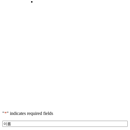
"
*
" indicates required fields
*
이
름