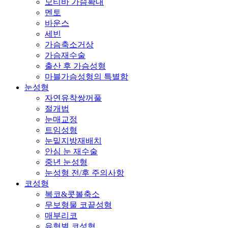
모티바 가슴확대
멘토
바운스
세빈
가슴축소거상
가슴재수술
출산 후 가슴성형
마블가슴성형의 특별함
눈성형
자연유착쌍꺼풀
절개법
눈매교정
트임성형
눈밑지방재배치
안심 눈 재수술
중년 눈성형
눈성형 전/후 주의사항
코성형
복코&콧볼축소
무보형물 코끝성형
매부리코
유형별 코성형