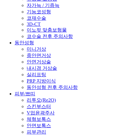
자가늑 / 기증늑
기능코성형
코재수술
3D-CT
이노핏 맞춤보형물
코수술 전후 주의사항
동안성형
미니거상
중안면거상
안면거상술
내시경 거상술
실리프팅
PRP 지방이식
동안성형 전후 주의사항
피부/쁘띠
리투오(Re2O)
스킨부스터
V업윤곽주사
체형보톡스
안면보톡스
피부관리