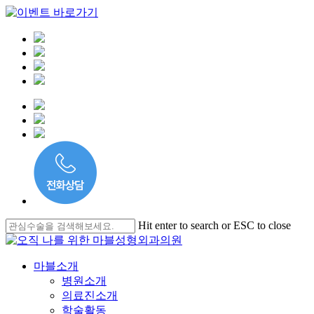
Skip
Hit enter to search or ESC to close
to
Close
main
Search
content
Menu
마블소개
병원소개
의료진소개
학술활동