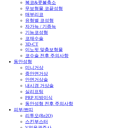
복코&콧볼축소
무보형물 코끝성형
매부리코
유형별 코성형
자가늑 / 기증늑
기능코성형
코재수술
3D-CT
이노핏 맞춤보형물
코수술 전후 주의사항
동안성형
미니거상
중안면거상
안면거상술
내시경 거상술
실리프팅
PRP 지방이식
동안성형 전후 주의사항
피부/쁘띠
리투오(Re2O)
스킨부스터
V업윤곽주사