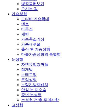
병원둘러보기
오시는 길
가슴성형
모티바 가슴확대
멘토
바운스
세빈
가슴축소거상
가슴재수술
출산 후 가슴성형
마블가슴성형의 특별함
눈성형
자연유착쌍꺼풀
절개법
눈매교정
트임성형
눈밑지방재배치
안심 눈 재수술
중년 눈성형
눈성형 전/후 주의사항
코성형