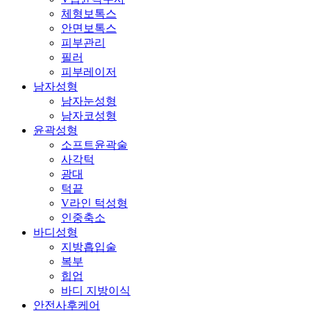
체형보톡스
안면보톡스
피부관리
필러
피부레이저
남자성형
남자눈성형
남자코성형
윤곽성형
소프트윤곽술
사각턱
광대
턱끝
V라인 턱성형
인중축소
바디성형
지방흡입술
복부
힙업
바디 지방이식
안전사후케어