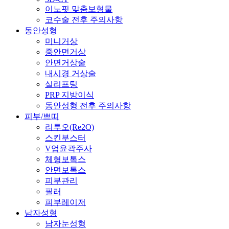
이노핏 맞춤보형물
코수술 전후 주의사항
동안성형
미니거상
중안면거상
안면거상술
내시경 거상술
실리프팅
PRP 지방이식
동안성형 전후 주의사항
피부/쁘띠
리투오(Re2O)
스킨부스터
V업윤곽주사
체형보톡스
안면보톡스
피부관리
필러
피부레이저
남자성형
남자눈성형