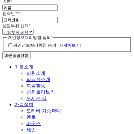
*
이름
*
전화번호
*
상담부위 선택
*
개인정보처리방침 동의
개인정보처리방침 동의
[자세히보기]
Close
마블소개
Menu
병원소개
의료진소개
학술활동
병원둘러보기
오시는 길
가슴성형
모티바 가슴확대
멘토
바운스
세빈