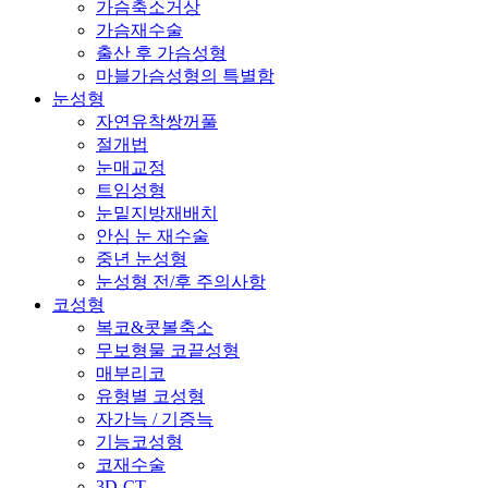
가슴축소거상
가슴재수술
출산 후 가슴성형
마블가슴성형의 특별함
눈성형
자연유착쌍꺼풀
절개법
눈매교정
트임성형
눈밑지방재배치
안심 눈 재수술
중년 눈성형
눈성형 전/후 주의사항
코성형
복코&콧볼축소
무보형물 코끝성형
매부리코
유형별 코성형
자가늑 / 기증늑
기능코성형
코재수술
3D-CT