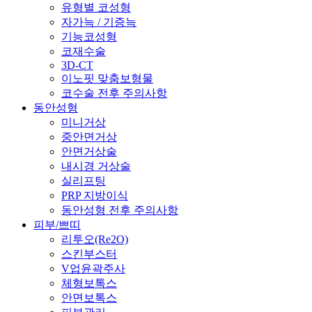
유형별 코성형
자가늑 / 기증늑
기능코성형
코재수술
3D-CT
이노핏 맞춤보형물
코수술 전후 주의사항
동안성형
미니거상
중안면거상
안면거상술
내시경 거상술
실리프팅
PRP 지방이식
동안성형 전후 주의사항
피부/쁘띠
리투오(Re2O)
스킨부스터
V업윤곽주사
체형보톡스
안면보톡스