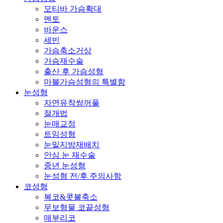
모티바 가슴확대
멘토
바운스
세빈
가슴축소거상
가슴재수술
출산 후 가슴성형
마블가슴성형의 특별함
눈성형
자연유착쌍꺼풀
절개법
눈매교정
트임성형
눈밑지방재배치
안심 눈 재수술
중년 눈성형
눈성형 전/후 주의사항
코성형
복코&콧볼축소
무보형물 코끝성형
매부리코