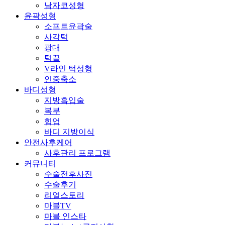
남자코성형
윤곽성형
소프트윤곽술
사각턱
광대
턱끝
V라인 턱성형
인중축소
바디성형
지방흡입술
복부
힙업
바디 지방이식
안전사후케어
사후관리 프로그램
커뮤니티
수술전후사진
수술후기
리얼스토리
마블TV
마블 인스타