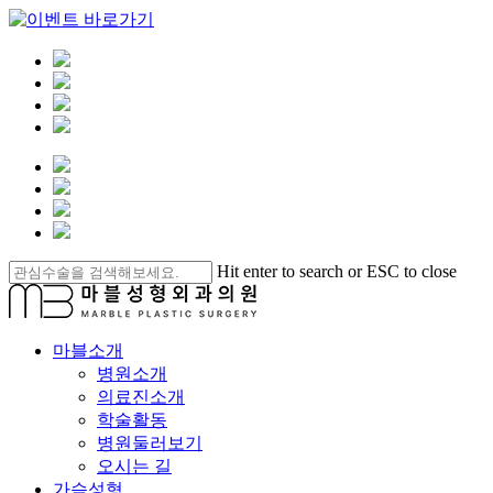
Skip
Hit enter to search or ESC to close
to
Close
main
Search
content
Menu
마블소개
병원소개
의료진소개
학술활동
병원둘러보기
오시는 길
가슴성형