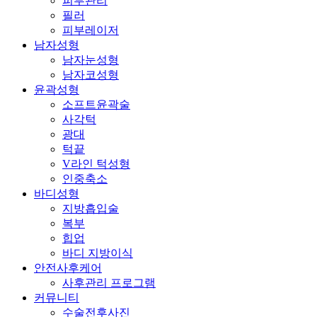
피부관리
필러
피부레이저
남자성형
남자눈성형
남자코성형
윤곽성형
소프트윤곽술
사각턱
광대
턱끝
V라인 턱성형
인중축소
바디성형
지방흡입술
복부
힙업
바디 지방이식
안전사후케어
사후관리 프로그램
커뮤니티
수술전후사진