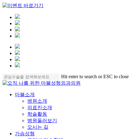
Skip
Hit enter to search or ESC to close
to
Close
main
Search
content
Menu
마블소개
병원소개
의료진소개
학술활동
병원둘러보기
오시는 길
가슴성형