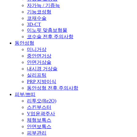
자가늑 / 기증늑
기능코성형
코재수술
3D-CT
이노핏 맞춤보형물
코수술 전후 주의사항
동안성형
미니거상
중안면거상
안면거상술
내시경 거상술
실리프팅
PRP 지방이식
동안성형 전후 주의사항
피부/쁘띠
리투오(Re2O)
스킨부스터
V업윤곽주사
체형보톡스
안면보톡스
피부관리