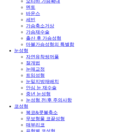
모티바 가슴확대
멘토
바운스
세빈
가슴축소거상
가슴재수술
출산 후 가슴성형
마블가슴성형의 특별함
눈성형
자연유착쌍꺼풀
절개법
눈매교정
트임성형
눈밑지방재배치
안심 눈 재수술
중년 눈성형
눈성형 전/후 주의사항
코성형
복코&콧볼축소
무보형물 코끝성형
매부리코
유형별 코성형