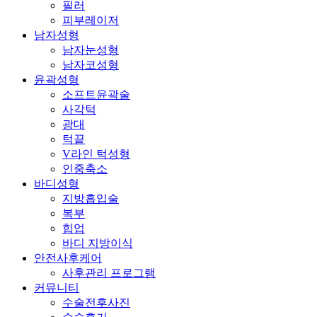
필러
피부레이저
남자성형
남자눈성형
남자코성형
윤곽성형
소프트윤곽술
사각턱
광대
턱끝
V라인 턱성형
인중축소
바디성형
지방흡입술
복부
힙업
바디 지방이식
안전사후케어
사후관리 프로그램
커뮤니티
수술전후사진