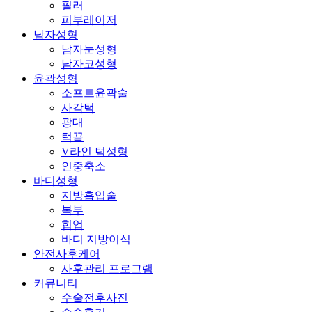
필러
피부레이저
남자성형
남자눈성형
남자코성형
윤곽성형
소프트윤곽술
사각턱
광대
턱끝
V라인 턱성형
인중축소
바디성형
지방흡입술
복부
힙업
바디 지방이식
안전사후케어
사후관리 프로그램
커뮤니티
수술전후사진