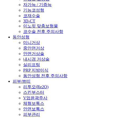
자가늑 / 기증늑
기능코성형
코재수술
3D-CT
이노핏 맞춤보형물
코수술 전후 주의사항
동안성형
미니거상
중안면거상
안면거상술
내시경 거상술
실리프팅
PRP 지방이식
동안성형 전후 주의사항
피부/쁘띠
리투오(Re2O)
스킨부스터
V업윤곽주사
체형보톡스
안면보톡스
피부관리