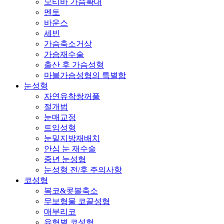
모티바 가슴확대
멘토
바운스
세빈
가슴축소거상
가슴재수술
출산 후 가슴성형
마블가슴성형의 특별함
눈성형
자연유착쌍꺼풀
절개법
눈매교정
트임성형
눈밑지방재배치
안심 눈 재수술
중년 눈성형
눈성형 전/후 주의사항
코성형
복코&콧볼축소
무보형물 코끝성형
매부리코
유형별 코성형