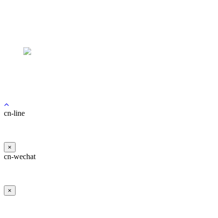
코재수술
PRP 지방이식
안전사후케어
사각턱
안면보톡스
지방흡입술
3D-CT
동안성형 전후 주의사항
광대
피부관리
커뮤니티
복부
이노핏 맞춤보형물
사후관리 프로그램
턱끝
필러
힙업
코수술 전후 주의사항
상담/예약
V라인 턱성형
수술전후사진
피부레이저
바디 지방이식
인중축소
수술후기
온라인 예약
리얼스토리
로그인
예약확인
마블TV
전문의 온라인상담
회원가입
마블 인스타
카카오톡 상담
마블뉴스 / 공지사항
수술 후 상담
이벤트
cn-line
성형모델모집
채용공고
×
cn-wechat
×