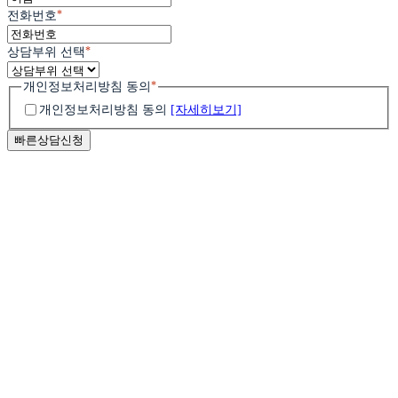
*
전화번호
*
상담부위 선택
*
개인정보처리방침 동의
개인정보처리방침 동의
[자세히보기]
마블소개
가슴성형
병원소개
눈성형
의료진소개
모티바 가슴확대
학술활동
코성형
멘토
자연유착쌍꺼풀
병원둘러보기
바운스
동안성형
절개법
오시는 길
복코&콧볼축소
세빈
눈매교정
피부/쁘띠
무보형물 코끝성형
가슴축소거상
미니거상
트임성형
매부리코
가슴재수술
남자성형
중안면거상
눈밑지방재배치
리투오(Re2O)
유형별 코성형
출산 후 가슴성형
안면거상술
안심 눈 재수술
윤곽성형
스킨부스터
자가늑 / 기증늑
남자눈성형
마블가슴성형의 특별함
내시경 거상술
중년 눈성형
V업윤곽주사
기능코성형
바디성형
남자코성형
실리프팅
소프트윤곽술
눈성형 전/후 주의사항
체형보톡스