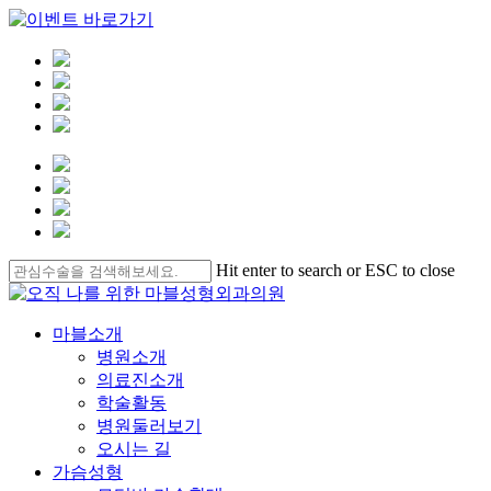
Clo
Me
Skip
Hit enter to search or ESC to close
to
Close
main
Search
content
Menu
마블소개
병원소개
의료진소개
학술활동
병원둘러보기
오시는 길
가슴성형