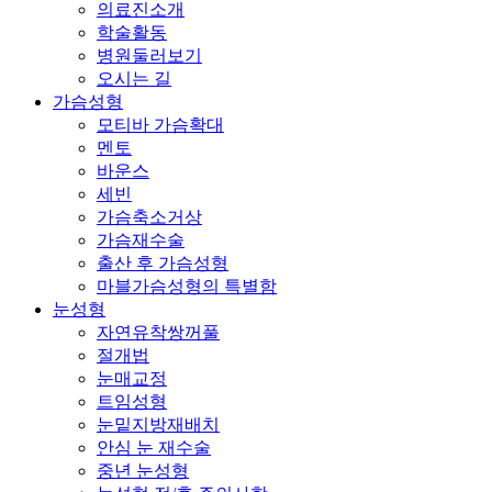
의료진소개
학술활동
병원둘러보기
오시는 길
가슴성형
모티바 가슴확대
멘토
바운스
세빈
가슴축소거상
가슴재수술
출산 후 가슴성형
마블가슴성형의 특별함
눈성형
자연유착쌍꺼풀
절개법
눈매교정
트임성형
눈밑지방재배치
안심 눈 재수술
중년 눈성형