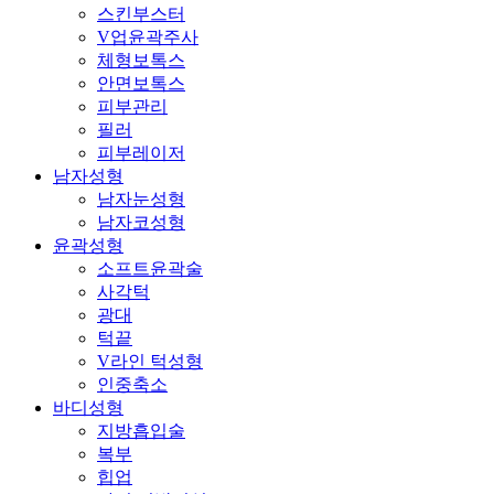
스킨부스터
V업윤곽주사
체형보톡스
안면보톡스
피부관리
필러
피부레이저
남자성형
남자눈성형
남자코성형
윤곽성형
소프트윤곽술
사각턱
광대
턱끝
V라인 턱성형
인중축소
바디성형
지방흡입술
복부
힙업