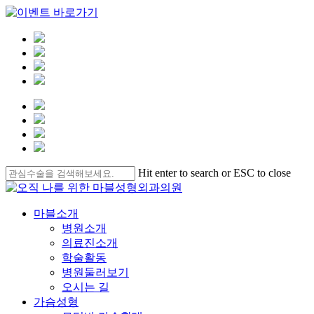
Skip
Hit enter to search or ESC to close
to
Close
main
Search
content
Menu
마블소개
병원소개
의료진소개
학술활동
병원둘러보기
오시는 길
가슴성형