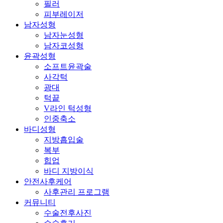
필러
피부레이저
남자성형
남자눈성형
남자코성형
윤곽성형
소프트윤곽술
사각턱
광대
턱끝
V라인 턱성형
인중축소
바디성형
지방흡입술
복부
힙업
바디 지방이식
안전사후케어
사후관리 프로그램
커뮤니티
수술전후사진