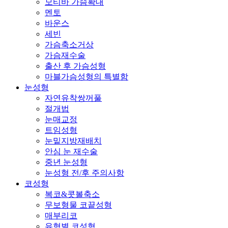
모티바 가슴확대
멘토
바운스
세빈
가슴축소거상
가슴재수술
출산 후 가슴성형
마블가슴성형의 특별함
눈성형
자연유착쌍꺼풀
절개법
눈매교정
트임성형
눈밑지방재배치
안심 눈 재수술
중년 눈성형
눈성형 전/후 주의사항
코성형
복코&콧볼축소
무보형물 코끝성형
매부리코
유형별 코성형