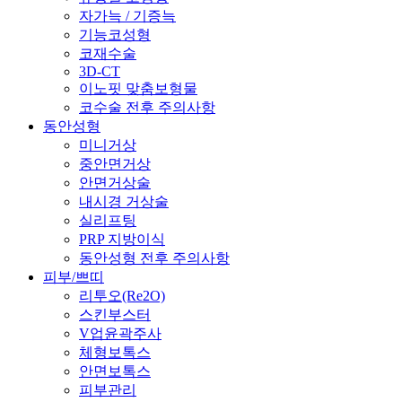
자가늑 / 기증늑
기능코성형
코재수술
3D-CT
이노핏 맞춤보형물
코수술 전후 주의사항
동안성형
미니거상
중안면거상
안면거상술
내시경 거상술
실리프팅
PRP 지방이식
동안성형 전후 주의사항
피부/쁘띠
리투오(Re2O)
스킨부스터
V업윤곽주사
체형보톡스
안면보톡스
피부관리