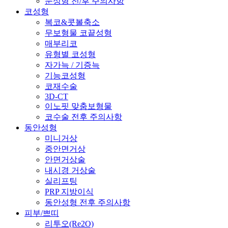
눈성형 전/후 주의사항
코성형
복코&콧볼축소
무보형물 코끝성형
매부리코
유형별 코성형
자가늑 / 기증늑
기능코성형
코재수술
3D-CT
이노핏 맞춤보형물
코수술 전후 주의사항
동안성형
미니거상
중안면거상
안면거상술
내시경 거상술
실리프팅
PRP 지방이식
동안성형 전후 주의사항
피부/쁘띠
리투오(Re2O)