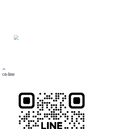
V업윤곽주사
기능코성형
바디성형
남자코성형
실리프팅
소프트윤곽술
눈성형 전/후 주의사항
체형보톡스
코재수술
PRP 지방이식
안전사후케어
사각턱
안면보톡스
지방흡입술
3D-CT
동안성형 전후 주의사항
광대
피부관리
커뮤니티
복부
이노핏 맞춤보형물
사후관리 프로그램
턱끝
필러
힙업
코수술 전후 주의사항
상담/예약
V라인 턱성형
수술전후사진
피부레이저
바디 지방이식
인중축소
수술후기
온라인 예약
리얼스토리
로그인
예약확인
마블TV
전문의 온라인상담
회원가입
마블 인스타
카카오톡 상담
마블뉴스 / 공지사항
수술 후 상담
이벤트
cn-line
성형모델모집
채용공고