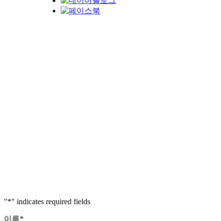
"
*
" indicates required fields
이름
*