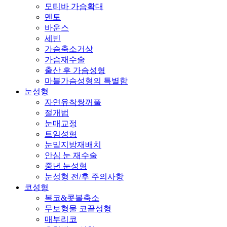
모티바 가슴확대
멘토
바운스
세빈
가슴축소거상
가슴재수술
출산 후 가슴성형
마블가슴성형의 특별함
눈성형
자연유착쌍꺼풀
절개법
눈매교정
트임성형
눈밑지방재배치
안심 눈 재수술
중년 눈성형
눈성형 전/후 주의사항
코성형
복코&콧볼축소
무보형물 코끝성형
매부리코