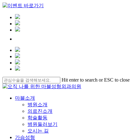
Clo
Me
Skip
Hit enter to search or ESC to close
to
Close
main
Search
content
Menu
마블소개
병원소개
의료진소개
학술활동
병원둘러보기
오시는 길
가슴성형