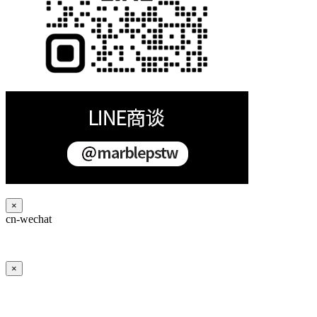
×
cn-wechat
×