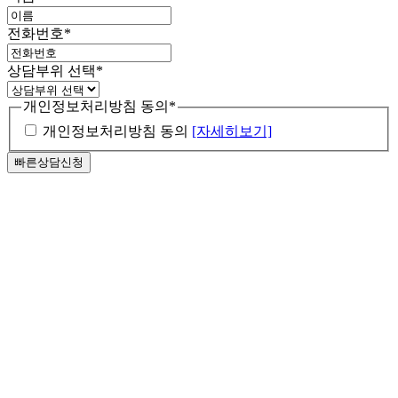
전화번호
*
상담부위 선택
*
개인정보처리방침 동의
*
개인정보처리방침 동의
[자세히보기]
마블소개
가슴성형
병원소개
눈성형
의료진소개
모티바 가슴확대
학술활동
코성형
멘토
자연유착쌍꺼풀
병원둘러보기
바운스
동안성형
절개법
오시는 길
복코&콧볼축소
세빈
눈매교정
피부/쁘띠
무보형물 코끝성형
가슴축소거상
미니거상
트임성형
매부리코
가슴재수술
남자성형
중안면거상
눈밑지방재배치
리투오(Re2O)
유형별 코성형
출산 후 가슴성형
안면거상술
안심 눈 재수술
윤곽성형
스킨부스터
자가늑 / 기증늑
남자눈성형
마블가슴성형의 특별함
내시경 거상술
중년 눈성형