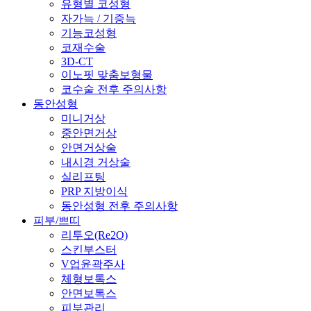
유형별 코성형
자가늑 / 기증늑
기능코성형
코재수술
3D-CT
이노핏 맞춤보형물
코수술 전후 주의사항
동안성형
미니거상
중안면거상
안면거상술
내시경 거상술
실리프팅
PRP 지방이식
동안성형 전후 주의사항
피부/쁘띠
리투오(Re2O)
스킨부스터
V업윤곽주사
체형보톡스
안면보톡스
피부관리