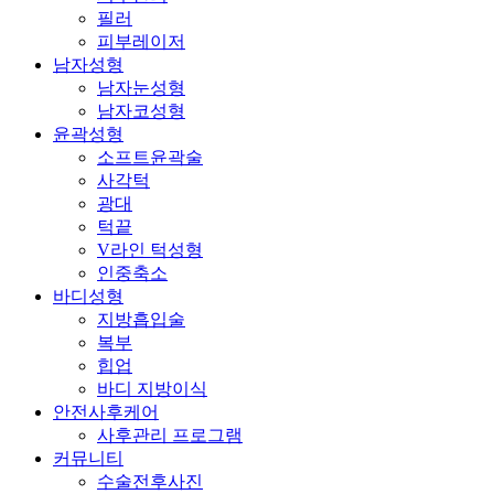
필러
피부레이저
남자성형
남자눈성형
남자코성형
윤곽성형
소프트윤곽술
사각턱
광대
턱끝
V라인 턱성형
인중축소
바디성형
지방흡입술
복부
힙업
바디 지방이식
안전사후케어
사후관리 프로그램
커뮤니티
수술전후사진