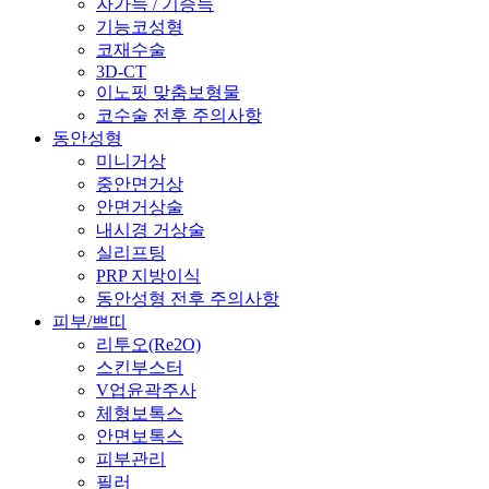
자가늑 / 기증늑
기능코성형
코재수술
3D-CT
이노핏 맞춤보형물
코수술 전후 주의사항
동안성형
미니거상
중안면거상
안면거상술
내시경 거상술
실리프팅
PRP 지방이식
동안성형 전후 주의사항
피부/쁘띠
리투오(Re2O)
스킨부스터
V업윤곽주사
체형보톡스
안면보톡스
피부관리
필러