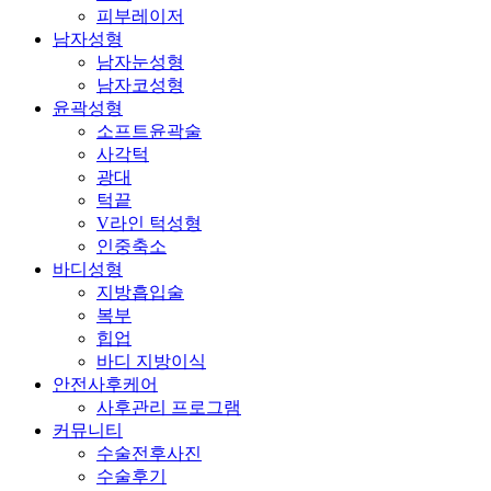
피부레이저
남자성형
남자눈성형
남자코성형
윤곽성형
소프트윤곽술
사각턱
광대
턱끝
V라인 턱성형
인중축소
바디성형
지방흡입술
복부
힙업
바디 지방이식
안전사후케어
사후관리 프로그램
커뮤니티
수술전후사진
수술후기