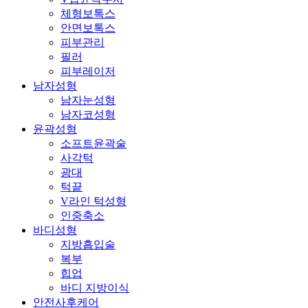
체형보톡스
안면보톡스
피부관리
필러
피부레이저
남자성형
남자눈성형
남자코성형
윤곽성형
소프트윤곽술
사각턱
광대
턱끝
V라인 턱성형
인중축소
바디성형
지방흡입술
복부
힙업
바디 지방이식
안전사후케어