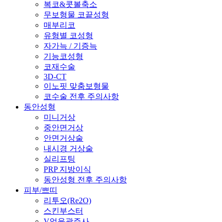
복코&콧볼축소
무보형물 코끝성형
매부리코
유형별 코성형
자가늑 / 기증늑
기능코성형
코재수술
3D-CT
이노핏 맞춤보형물
코수술 전후 주의사항
동안성형
미니거상
중안면거상
안면거상술
내시경 거상술
실리프팅
PRP 지방이식
동안성형 전후 주의사항
피부/쁘띠
리투오(Re2O)
스킨부스터
V업윤곽주사