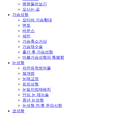
병원둘러보기
오시는 길
가슴성형
모티바 가슴확대
멘토
바운스
세빈
가슴축소거상
가슴재수술
출산 후 가슴성형
마블가슴성형의 특별함
눈성형
자연유착쌍꺼풀
절개법
눈매교정
트임성형
눈밑지방재배치
안심 눈 재수술
중년 눈성형
눈성형 전/후 주의사항
코성형