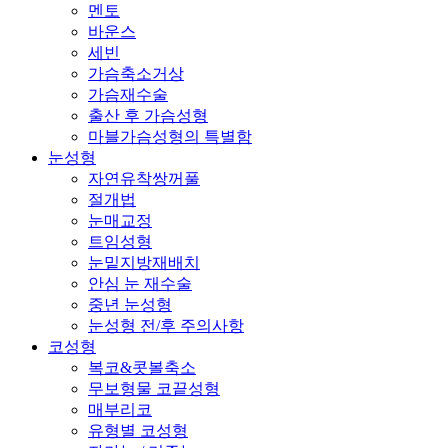
멘토
바운스
세빈
가슴축소거상
가슴재수술
출산 후 가슴성형
마블가슴성형의 특별함
눈성형
자연유착쌍꺼풀
절개법
눈매교정
트임성형
눈밑지방재배치
안심 눈 재수술
중년 눈성형
눈성형 전/후 주의사항
코성형
복코&콧볼축소
무보형물 코끝성형
매부리코
유형별 코성형