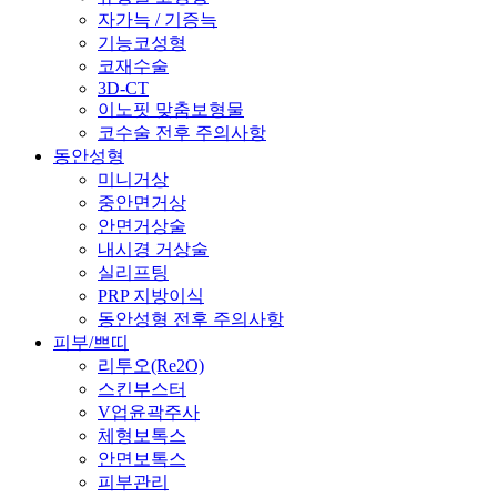
자가늑 / 기증늑
기능코성형
코재수술
3D-CT
이노핏 맞춤보형물
코수술 전후 주의사항
동안성형
미니거상
중안면거상
안면거상술
내시경 거상술
실리프팅
PRP 지방이식
동안성형 전후 주의사항
피부/쁘띠
리투오(Re2O)
스킨부스터
V업윤곽주사
체형보톡스
안면보톡스
피부관리