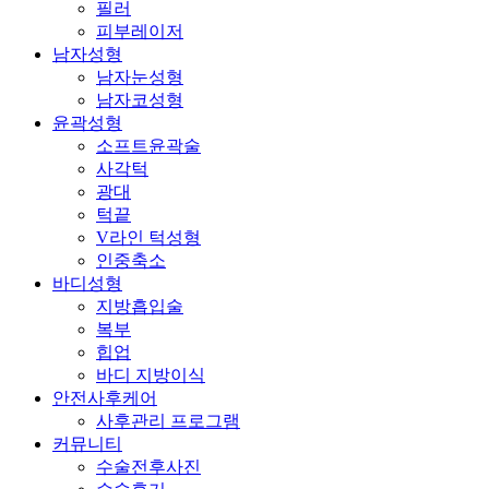
필러
피부레이저
남자성형
남자눈성형
남자코성형
윤곽성형
소프트윤곽술
사각턱
광대
턱끝
V라인 턱성형
인중축소
바디성형
지방흡입술
복부
힙업
바디 지방이식
안전사후케어
사후관리 프로그램
커뮤니티
수술전후사진