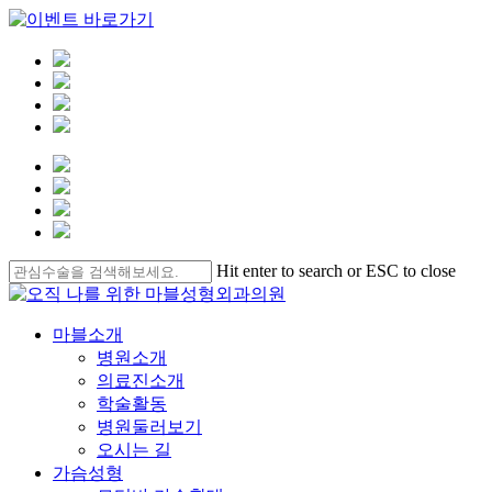
Skip
Hit enter to search or ESC to close
to
Close
main
Search
content
Menu
마블소개
병원소개
의료진소개
학술활동
병원둘러보기
오시는 길
가슴성형