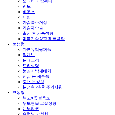
모티바 가슴확대
멘토
바운스
세빈
가슴축소거상
가슴재수술
출산 후 가슴성형
마블가슴성형의 특별함
눈성형
자연유착쌍꺼풀
절개법
눈매교정
트임성형
눈밑지방재배치
안심 눈 재수술
중년 눈성형
눈성형 전/후 주의사항
코성형
복코&콧볼축소
무보형물 코끝성형
매부리코
유형별 코성형