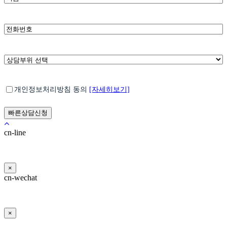
름
*
전
화
번
호
*
상
담
부
*
개
위
개인정보처리방침 동의
[자세히보기]
인
선
정
택
보
처
cn-line
리
방
침
×
동
cn-wechat
의
×