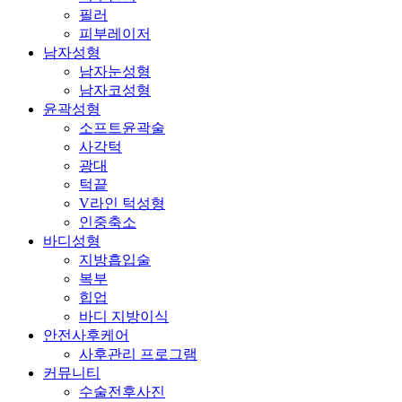
필러
피부레이저
남자성형
남자눈성형
남자코성형
윤곽성형
소프트윤곽술
사각턱
광대
턱끝
V라인 턱성형
인중축소
바디성형
지방흡입술
복부
힙업
바디 지방이식
안전사후케어
사후관리 프로그램
커뮤니티
수술전후사진