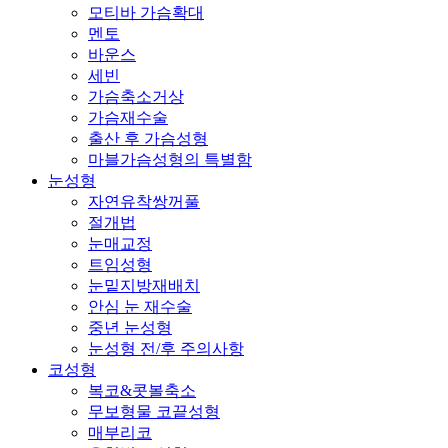
모티바 가슴확대
멘토
바운스
세빈
가슴축소거상
가슴재수술
출산 후 가슴성형
마블가슴성형의 특별함
눈성형
자연유착쌍꺼풀
절개법
눈매교정
트임성형
눈밑지방재배치
안심 눈 재수술
중년 눈성형
눈성형 전/후 주의사항
코성형
복코&콧볼축소
무보형물 코끝성형
매부리코