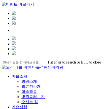
Skip
Hit enter to search or ESC to close
to
Close
main
Search
content
Menu
마블소개
병원소개
의료진소개
학술활동
병원둘러보기
오시는 길
가슴성형