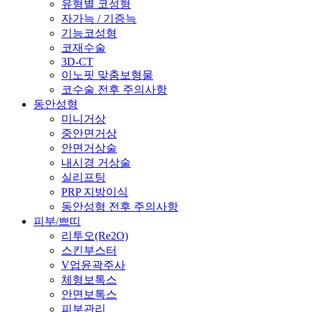
유형별 코성형
자가늑 / 기증늑
기능코성형
코재수술
3D-CT
이노핏 맞춤보형물
코수술 전후 주의사항
동안성형
미니거상
중안면거상
안면거상술
내시경 거상술
실리프팅
PRP 지방이식
동안성형 전후 주의사항
피부/쁘띠
리투오(Re2O)
스킨부스터
V업윤곽주사
체형보톡스
안면보톡스
피부관리