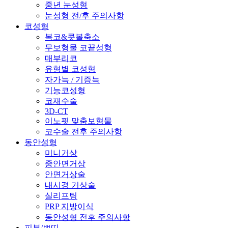
중년 눈성형
눈성형 전/후 주의사항
코성형
복코&콧볼축소
무보형물 코끝성형
매부리코
유형별 코성형
자가늑 / 기증늑
기능코성형
코재수술
3D-CT
이노핏 맞춤보형물
코수술 전후 주의사항
동안성형
미니거상
중안면거상
안면거상술
내시경 거상술
실리프팅
PRP 지방이식
동안성형 전후 주의사항
피부/쁘띠