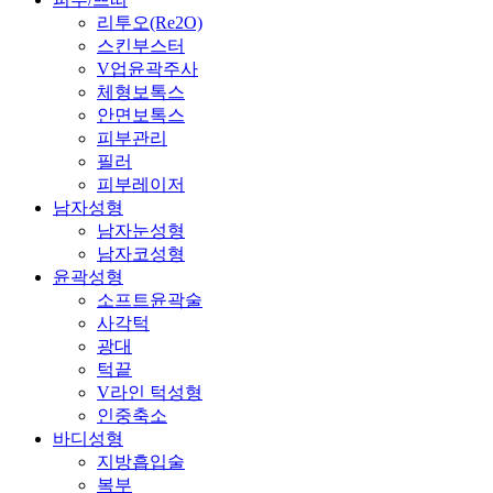
리투오(Re2O)
스킨부스터
V업윤곽주사
체형보톡스
안면보톡스
피부관리
필러
피부레이저
남자성형
남자눈성형
남자코성형
윤곽성형
소프트윤곽술
사각턱
광대
턱끝
V라인 턱성형
인중축소
바디성형
지방흡입술
복부