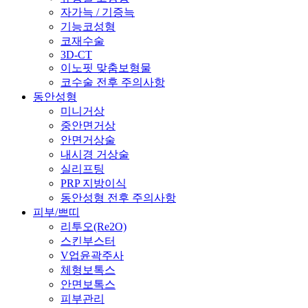
자가늑 / 기증늑
기능코성형
코재수술
3D-CT
이노핏 맞춤보형물
코수술 전후 주의사항
동안성형
미니거상
중안면거상
안면거상술
내시경 거상술
실리프팅
PRP 지방이식
동안성형 전후 주의사항
피부/쁘띠
리투오(Re2O)
스킨부스터
V업윤곽주사
체형보톡스
안면보톡스
피부관리