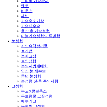
모티바 가슴확대
멘토
바운스
세빈
가슴축소거상
가슴재수술
출산 후 가슴성형
마블가슴성형의 특별함
눈성형
자연유착쌍꺼풀
절개법
눈매교정
트임성형
눈밑지방재배치
안심 눈 재수술
중년 눈성형
눈성형 전/후 주의사항
코성형
복코&콧볼축소
무보형물 코끝성형
매부리코
유형별 코성형