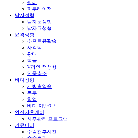
필러
피부레이저
남자성형
남자눈성형
남자코성형
윤곽성형
소프트윤곽술
사각턱
광대
턱끝
V라인 턱성형
인중축소
바디성형
지방흡입술
복부
힙업
바디 지방이식
안전사후케어
사후관리 프로그램
커뮤니티
수술전후사진