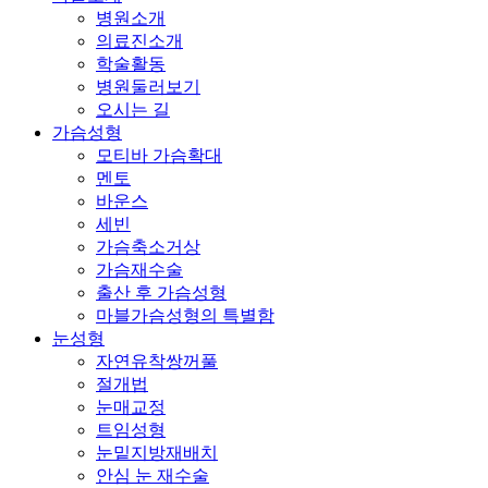
리
Menu
병원소개
방
의료진소개
침
학술활동
동
병원둘러보기
의
오시는 길
가슴성형
모티바 가슴확대
멘토
바운스
세빈
가슴축소거상
가슴재수술
출산 후 가슴성형
마블가슴성형의 특별함
눈성형
자연유착쌍꺼풀
절개법
눈매교정
트임성형
눈밑지방재배치
안심 눈 재수술