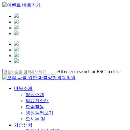
Skip
Hit enter to search or ESC to close
to
Close
main
Search
content
Menu
마블소개
병원소개
의료진소개
학술활동
병원둘러보기
오시는 길
가슴성형