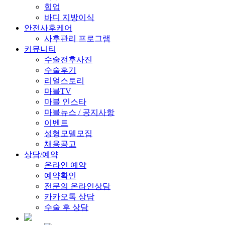
힙업
바디 지방이식
안전사후케어
사후관리 프로그램
커뮤니티
수술전후사진
수술후기
리얼스토리
마블TV
마블 인스타
마블뉴스 / 공지사항
이벤트
성형모델모집
채용공고
상담/예약
온라인 예약
예약확인
전문의 온라인상담
카카오톡 상담
수술 후 상담