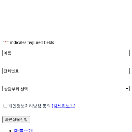
"
*
" indicates required fields
*
이
름
*
전
화
번
호
*
상
담
부
*
개
위
개인정보처리방침 동의
[자세히보기]
인
선
정
택
보
처
Close
마블소개