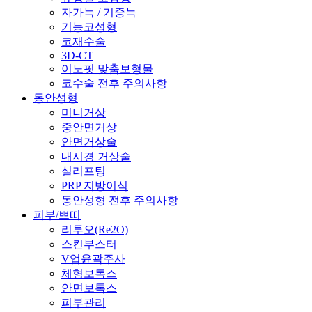
자가늑 / 기증늑
기능코성형
코재수술
3D-CT
이노핏 맞춤보형물
코수술 전후 주의사항
동안성형
미니거상
중안면거상
안면거상술
내시경 거상술
실리프팅
PRP 지방이식
동안성형 전후 주의사항
피부/쁘띠
리투오(Re2O)
스킨부스터
V업윤곽주사
체형보톡스
안면보톡스
피부관리