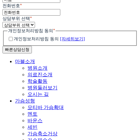
*
전화번호
*
상담부위 선택
*
개인정보처리방침 동의
개인정보처리방침 동의
[자세히보기]
Close
마블소개
Menu
병원소개
의료진소개
학술활동
병원둘러보기
오시는 길
가슴성형
모티바 가슴확대
멘토
바운스
세빈
가슴축소거상