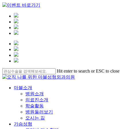
Skip
Hit enter to search or ESC to close
to
Close
main
Search
content
Menu
마블소개
병원소개
의료진소개
학술활동
병원둘러보기
오시는 길
가슴성형