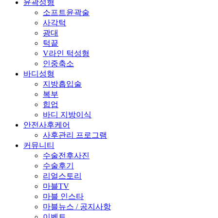
윤곽성형
소프트윤곽술
사각턱
광대
턱끝
V라인 턱성형
인중축소
바디성형
지방흡입술
복부
힙업
바디 지방이식
안전사후케어
사후관리 프로그램
커뮤니티
수술전후사진
수술후기
리얼스토리
마블TV
마블 인스타
마블뉴스 / 공지사항
이벤트