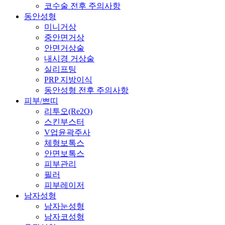
코수술 전후 주의사항
동안성형
미니거상
중안면거상
안면거상술
내시경 거상술
실리프팅
PRP 지방이식
동안성형 전후 주의사항
피부/쁘띠
리투오(Re2O)
스킨부스터
V업윤곽주사
체형보톡스
안면보톡스
피부관리
필러
피부레이저
남자성형
남자눈성형
남자코성형