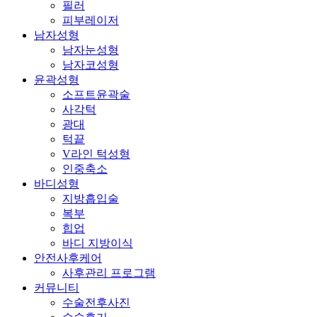
필러
피부레이저
남자성형
남자눈성형
남자코성형
윤곽성형
소프트윤곽술
사각턱
광대
턱끝
V라인 턱성형
인중축소
바디성형
지방흡입술
복부
힙업
바디 지방이식
안전사후케어
사후관리 프로그램
커뮤니티
수술전후사진