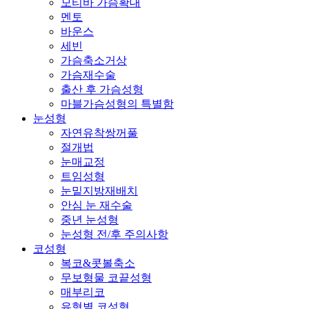
모티바 가슴확대
멘토
바운스
세빈
가슴축소거상
가슴재수술
출산 후 가슴성형
마블가슴성형의 특별함
눈성형
자연유착쌍꺼풀
절개법
눈매교정
트임성형
눈밑지방재배치
안심 눈 재수술
중년 눈성형
눈성형 전/후 주의사항
코성형
복코&콧볼축소
무보형물 코끝성형
매부리코
유형별 코성형