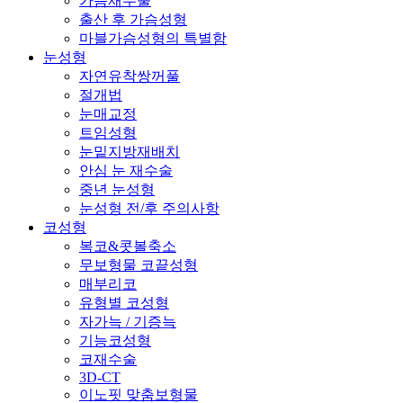
가슴재수술
출산 후 가슴성형
마블가슴성형의 특별함
눈성형
자연유착쌍꺼풀
절개법
눈매교정
트임성형
눈밑지방재배치
안심 눈 재수술
중년 눈성형
눈성형 전/후 주의사항
코성형
복코&콧볼축소
무보형물 코끝성형
매부리코
유형별 코성형
자가늑 / 기증늑
기능코성형
코재수술
3D-CT
이노핏 맞춤보형물