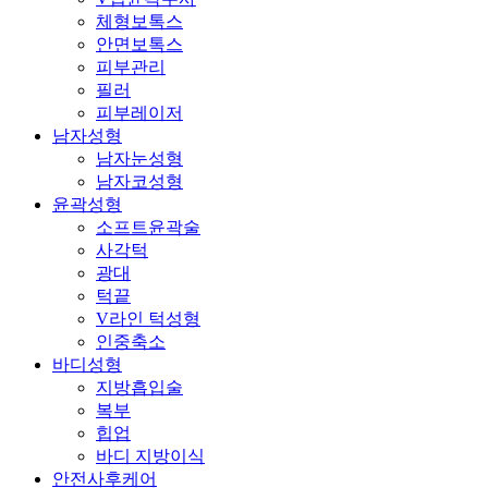
체형보톡스
안면보톡스
피부관리
필러
피부레이저
남자성형
남자눈성형
남자코성형
윤곽성형
소프트윤곽술
사각턱
광대
턱끝
V라인 턱성형
인중축소
바디성형
지방흡입술
복부
힙업
바디 지방이식
안전사후케어