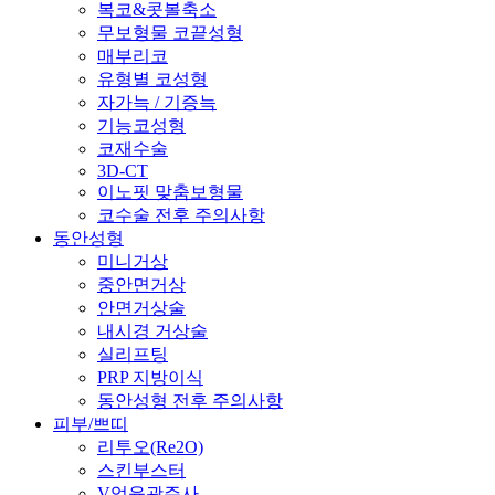
복코&콧볼축소
무보형물 코끝성형
매부리코
유형별 코성형
자가늑 / 기증늑
기능코성형
코재수술
3D-CT
이노핏 맞춤보형물
코수술 전후 주의사항
동안성형
미니거상
중안면거상
안면거상술
내시경 거상술
실리프팅
PRP 지방이식
동안성형 전후 주의사항
피부/쁘띠
리투오(Re2O)
스킨부스터
V업윤곽주사