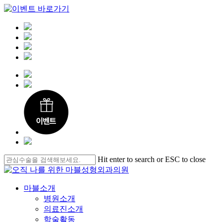
Skip
Hit enter to search or ESC to close
to
Close
main
Search
content
Menu
마블소개
병원소개
의료진소개
학술활동