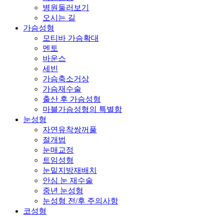
병원둘러보기
오시는 길
가슴성형
모티바 가슴확대
멘토
바운스
세빈
가슴축소거상
가슴재수술
출산 후 가슴성형
마블가슴성형의 특별함
눈성형
자연유착쌍꺼풀
절개법
눈매교정
트임성형
눈밑지방재배치
안심 눈 재수술
중년 눈성형
눈성형 전/후 주의사항
코성형