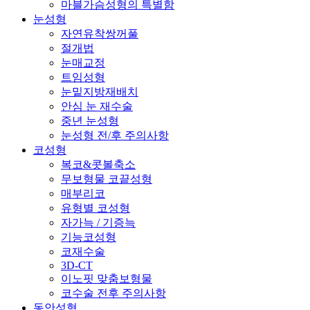
마블가슴성형의 특별함
눈성형
자연유착쌍꺼풀
절개법
눈매교정
트임성형
눈밑지방재배치
안심 눈 재수술
중년 눈성형
눈성형 전/후 주의사항
코성형
복코&콧볼축소
무보형물 코끝성형
매부리코
유형별 코성형
자가늑 / 기증늑
기능코성형
코재수술
3D-CT
이노핏 맞춤보형물
코수술 전후 주의사항
동안성형