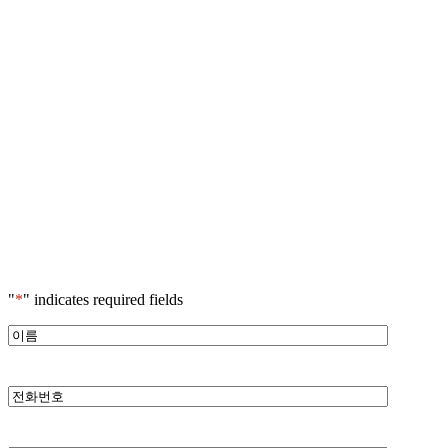
"
*
" indicates required fields
*
이
름
*
전
화
번