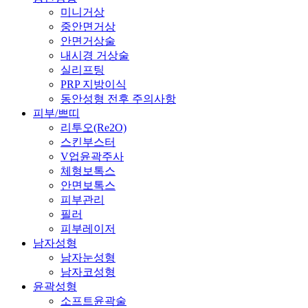
미니거상
중안면거상
안면거상술
내시경 거상술
실리프팅
PRP 지방이식
동안성형 전후 주의사항
피부/쁘띠
리투오(Re2O)
스킨부스터
V업윤곽주사
체형보톡스
안면보톡스
피부관리
필러
피부레이저
남자성형
남자눈성형
남자코성형
윤곽성형
소프트윤곽술