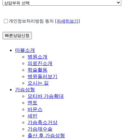
호
*
상
담
부
*
개
위
개인정보처리방침 동의
[자세히보기]
인
선
정
택
보
처
Close
마블소개
리
Menu
병원소개
방
의료진소개
침
학술활동
동
병원둘러보기
의
오시는 길
가슴성형
모티바 가슴확대
멘토
바운스
세빈
가슴축소거상
가슴재수술
출산 후 가슴성형