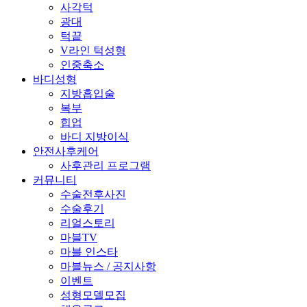
사각턱
광대
턱끝
V라인 턱성형
인중축소
바디성형
지방흡입술
복부
힙업
바디 지방이식
안전사후케어
사후관리 프로그램
커뮤니티
수술전후사진
수술후기
리얼스토리
마블TV
마블 인스타
마블뉴스 / 공지사항
이벤트
성형모델모집