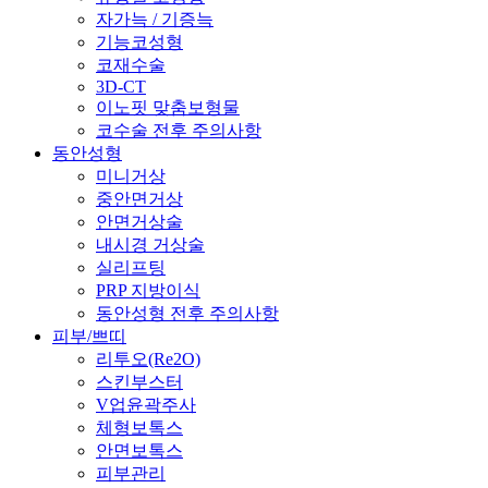
자가늑 / 기증늑
기능코성형
코재수술
3D-CT
이노핏 맞춤보형물
코수술 전후 주의사항
동안성형
미니거상
중안면거상
안면거상술
내시경 거상술
실리프팅
PRP 지방이식
동안성형 전후 주의사항
피부/쁘띠
리투오(Re2O)
스킨부스터
V업윤곽주사
체형보톡스
안면보톡스
피부관리