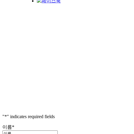
"
*
" indicates required fields
이름
*