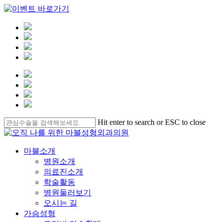
Skip
Hit enter to search or ESC to close
to
Close
main
Search
content
Menu
마블소개
병원소개
의료진소개
학술활동
병원둘러보기
오시는 길
가슴성형