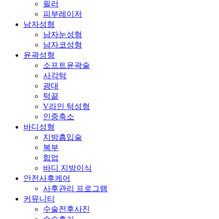
필러
피부레이저
남자성형
남자눈성형
남자코성형
윤곽성형
소프트윤곽술
사각턱
광대
턱끝
V라인 턱성형
인중축소
바디성형
지방흡입술
복부
힙업
바디 지방이식
안전사후케어
사후관리 프로그램
커뮤니티
수술전후사진