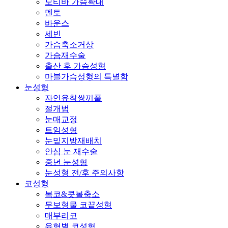
모티바 가슴확대
멘토
바운스
세빈
가슴축소거상
가슴재수술
출산 후 가슴성형
마블가슴성형의 특별함
눈성형
자연유착쌍꺼풀
절개법
눈매교정
트임성형
눈밑지방재배치
안심 눈 재수술
중년 눈성형
눈성형 전/후 주의사항
코성형
복코&콧볼축소
무보형물 코끝성형
매부리코
유형별 코성형