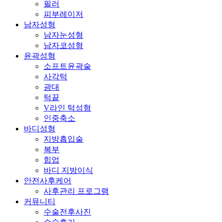
필러
피부레이저
남자성형
남자눈성형
남자코성형
윤곽성형
소프트윤곽술
사각턱
광대
턱끝
V라인 턱성형
인중축소
바디성형
지방흡입술
복부
힙업
바디 지방이식
안전사후케어
사후관리 프로그램
커뮤니티
수술전후사진