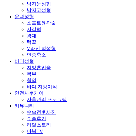
남자눈성형
남자코성형
윤곽성형
소프트윤곽술
사각턱
광대
턱끝
V라인 턱성형
인중축소
바디성형
지방흡입술
복부
힙업
바디 지방이식
안전사후케어
사후관리 프로그램
커뮤니티
수술전후사진
수술후기
리얼스토리
마블TV