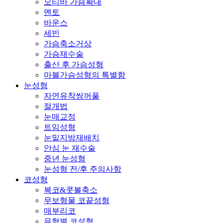
모티바 가슴확대
멘토
바운스
세빈
가슴축소거상
가슴재수술
출산 후 가슴성형
마블가슴성형의 특별함
눈성형
자연유착쌍꺼풀
절개법
눈매교정
트임성형
눈밑지방재배치
안심 눈 재수술
중년 눈성형
눈성형 전/후 주의사항
코성형
복코&콧볼축소
무보형물 코끝성형
매부리코
유형별 코성형