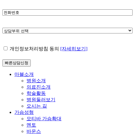
*
전
화
번
상
호
담
*
부
개
개인정보처리방침 동의
[자세히보기]
위
인
선
정
택
보
*
처
Close
마블소개
Menu
리
병원소개
방
의료진소개
침
학술활동
동
병원둘러보기
의
오시는 길
*
가슴성형
모티바 가슴확대
멘토
바운스