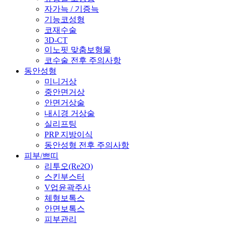
자가늑 / 기증늑
기능코성형
코재수술
3D-CT
이노핏 맞춤보형물
코수술 전후 주의사항
동안성형
미니거상
중안면거상
안면거상술
내시경 거상술
실리프팅
PRP 지방이식
동안성형 전후 주의사항
피부/쁘띠
리투오(Re2O)
스킨부스터
V업윤곽주사
체형보톡스
안면보톡스
피부관리