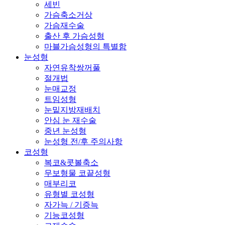
세빈
가슴축소거상
가슴재수술
출산 후 가슴성형
마블가슴성형의 특별함
눈성형
자연유착쌍꺼풀
절개법
눈매교정
트임성형
눈밑지방재배치
안심 눈 재수술
중년 눈성형
눈성형 전/후 주의사항
코성형
복코&콧볼축소
무보형물 코끝성형
매부리코
유형별 코성형
자가늑 / 기증늑
기능코성형