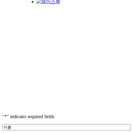
"
*
" indicates required fields
이
름