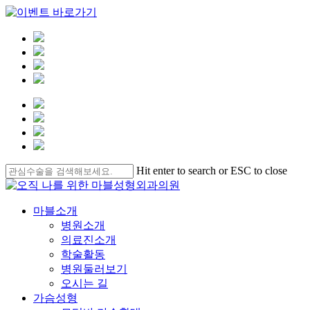
Skip
Hit enter to search or ESC to close
to
Close
main
Search
content
Menu
마블소개
병원소개
의료진소개
학술활동
병원둘러보기
오시는 길
가슴성형