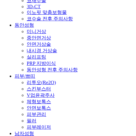
코재수술
3D-CT
이노핏 맞춤보형물
코수술 전후 주의사항
동안성형
미니거상
중안면거상
안면거상술
내시경 거상술
실리프팅
PRP 지방이식
동안성형 전후 주의사항
피부/쁘띠
리투오(Re2O)
스킨부스터
V업윤곽주사
체형보톡스
안면보톡스
피부관리
필러
피부레이저
남자성형