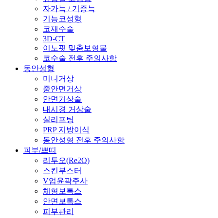
자가늑 / 기증늑
기능코성형
코재수술
3D-CT
이노핏 맞춤보형물
코수술 전후 주의사항
동안성형
미니거상
중안면거상
안면거상술
내시경 거상술
실리프팅
PRP 지방이식
동안성형 전후 주의사항
피부/쁘띠
리투오(Re2O)
스킨부스터
V업윤곽주사
체형보톡스
안면보톡스
피부관리