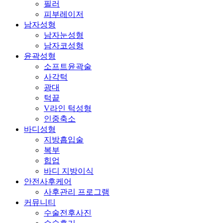
필러
피부레이저
남자성형
남자눈성형
남자코성형
윤곽성형
소프트윤곽술
사각턱
광대
턱끝
V라인 턱성형
인중축소
바디성형
지방흡입술
복부
힙업
바디 지방이식
안전사후케어
사후관리 프로그램
커뮤니티
수술전후사진