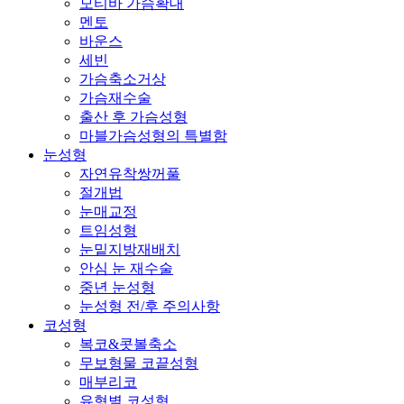
모티바 가슴확대
멘토
바운스
세빈
가슴축소거상
가슴재수술
출산 후 가슴성형
마블가슴성형의 특별함
눈성형
자연유착쌍꺼풀
절개법
눈매교정
트임성형
눈밑지방재배치
안심 눈 재수술
중년 눈성형
눈성형 전/후 주의사항
코성형
복코&콧볼축소
무보형물 코끝성형
매부리코
유형별 코성형