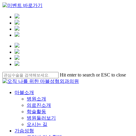
Clo
Me
Skip
Hit enter to search or ESC to close
to
Close
main
Search
content
Menu
마블소개
병원소개
의료진소개
학술활동
병원둘러보기
오시는 길
가슴성형