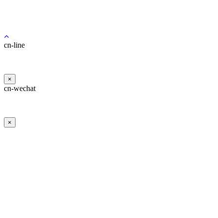
마블TV
전문의 온라인상담
회원가입
마블 인스타
카카오톡 상담
마블뉴스 / 공지사항
수술 후 상담
이벤트
성형모델모집
cn-line
채용공고
×
cn-wechat
×