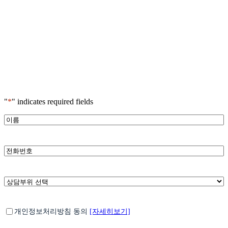
"
*
" indicates required fields
*
이
름
*
전
화
번
호
*
상
담
부
*
개
위
개인정보처리방침 동의
[자세히보기]
인
선