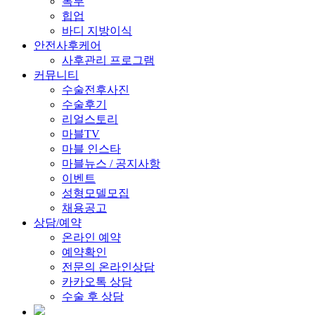
복부
힙업
바디 지방이식
안전사후케어
사후관리 프로그램
커뮤니티
수술전후사진
수술후기
리얼스토리
마블TV
마블 인스타
마블뉴스 / 공지사항
이벤트
성형모델모집
채용공고
상담/예약
온라인 예약
예약확인
전문의 온라인상담
카카오톡 상담
수술 후 상담