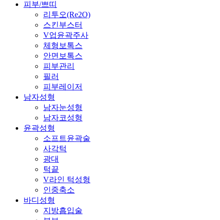
피부/쁘띠
리투오(Re2O)
스킨부스터
V업윤곽주사
체형보톡스
안면보톡스
피부관리
필러
피부레이저
남자성형
남자눈성형
남자코성형
윤곽성형
소프트윤곽술
사각턱
광대
턱끝
V라인 턱성형
인중축소
바디성형
지방흡입술