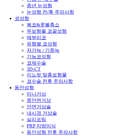
중년 눈성형
눈성형 전/후 주의사항
코성형
복코&콧볼축소
무보형물 코끝성형
매부리코
유형별 코성형
자가늑 / 기증늑
기능코성형
코재수술
3D-CT
이노핏 맞춤보형물
코수술 전후 주의사항
동안성형
미니거상
중안면거상
안면거상술
내시경 거상술
실리프팅
PRP 지방이식
동안성형 전후 주의사항