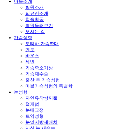
Menu
마블소개
병원소개
의료진소개
학술활동
병원둘러보기
오시는 길
가슴성형
모티바 가슴확대
멘토
바운스
세빈
가슴축소거상
가슴재수술
출산 후 가슴성형
마블가슴성형의 특별함
눈성형
자연유착쌍꺼풀
절개법
눈매교정
트임성형
눈밑지방재배치
안심 눈 재수술