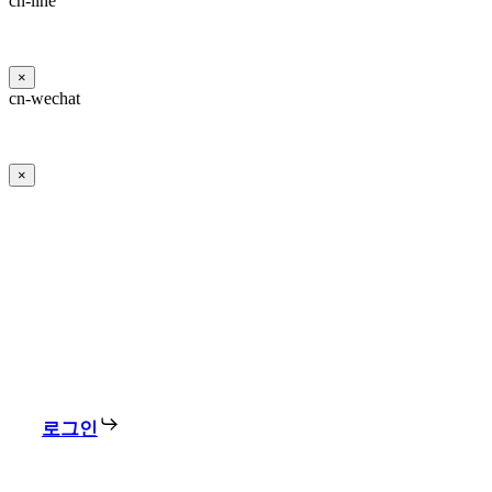
cn-line
×
cn-wechat
×
로그인