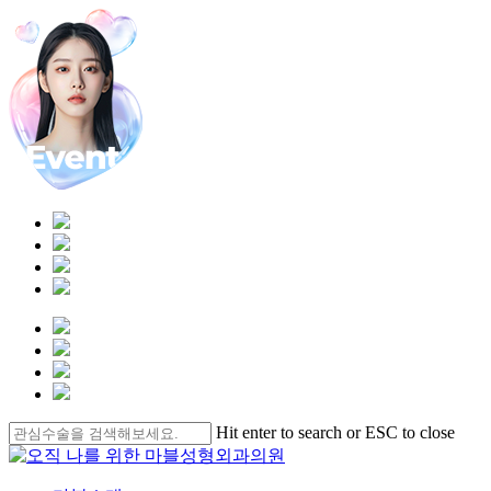
Skip
Hit enter to search or ESC to close
to
Close
main
Search
content