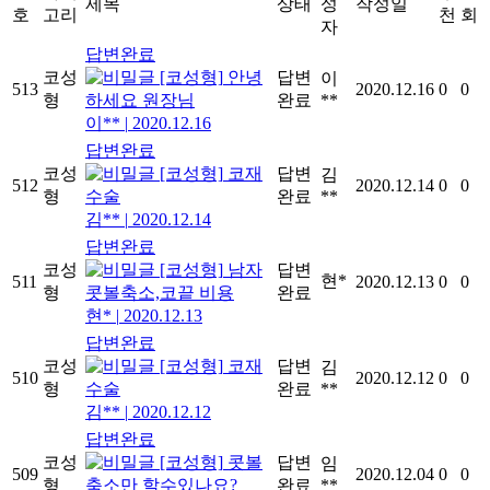
제목
상태
성
작성일
호
고리
천
회
자
답변완료
코성
[코성형]
안녕
답변
이
513
2020.12.16
0
0
형
하세요 원장님
완료
**
이**
|
2020.12.16
답변완료
코성
[코성형]
코재
답변
김
512
2020.12.14
0
0
형
수술
완료
**
김**
|
2020.12.14
답변완료
코성
[코성형]
남자
답변
현*
511
2020.12.13
0
0
형
콧볼축소,코끝 비용
완료
현*
|
2020.12.13
답변완료
코성
[코성형]
코재
답변
김
510
2020.12.12
0
0
형
수술
완료
**
김**
|
2020.12.12
답변완료
코성
[코성형]
콧볼
답변
임
509
2020.12.04
0
0
형
축소만 할수있나요?
완료
**