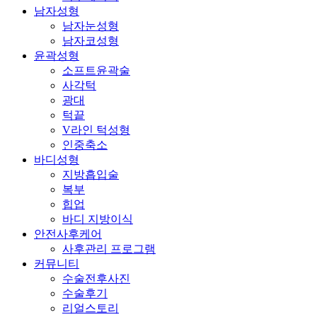
남자성형
남자눈성형
남자코성형
윤곽성형
소프트윤곽술
사각턱
광대
턱끝
V라인 턱성형
인중축소
바디성형
지방흡입술
복부
힙업
바디 지방이식
안전사후케어
사후관리 프로그램
커뮤니티
수술전후사진
수술후기
리얼스토리