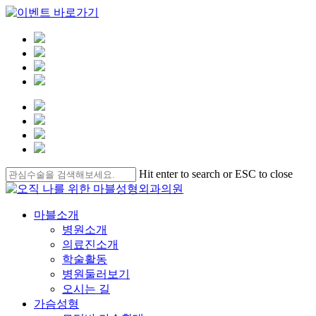
Skip
Hit enter to search or ESC to close
to
Close
main
Search
content
Menu
마블소개
병원소개
의료진소개
학술활동
병원둘러보기
오시는 길
가슴성형