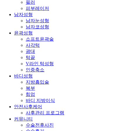
필러
피부레이저
남자성형
남자눈성형
남자코성형
윤곽성형
소프트윤곽술
사각턱
광대
턱끝
V라인 턱성형
인중축소
바디성형
지방흡입술
복부
힙업
바디 지방이식
안전사후케어
사후관리 프로그램
커뮤니티
수술전후사진