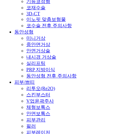
기능코성형
코재수술
3D-CT
이노핏 맞춤보형물
코수술 전후 주의사항
동안성형
미니거상
중안면거상
안면거상술
내시경 거상술
실리프팅
PRP 지방이식
동안성형 전후 주의사항
피부/쁘띠
리투오(Re2O)
스킨부스터
V업윤곽주사
체형보톡스
안면보톡스
피부관리
필러
피부레이저