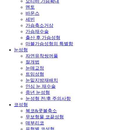
모티바 가슴확대
멘토
바운스
세빈
가슴축소거상
가슴재수술
출산 후 가슴성형
마블가슴성형의 특별함
눈성형
자연유착쌍꺼풀
절개법
눈매교정
트임성형
눈밑지방재배치
안심 눈 재수술
중년 눈성형
눈성형 전/후 주의사항
코성형
복코&콧볼축소
무보형물 코끝성형
매부리코
유형별 코성형