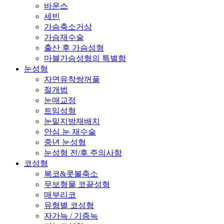
바운스
세빈
가슴축소거상
가슴재수술
출산 후 가슴성형
마블가슴성형의 특별함
눈성형
자연유착쌍꺼풀
절개법
눈매교정
트임성형
눈밑지방재배치
안심 눈 재수술
중년 눈성형
눈성형 전/후 주의사항
코성형
복코&콧볼축소
무보형물 코끝성형
매부리코
유형별 코성형
자가늑 / 기증늑