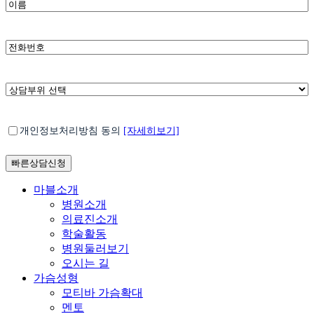
*
이
름
*
전
화
번
호
*
상
담
부
*
개
위
개인정보처리방침 동의
[자세히보기]
인
선
정
택
보
처
Close
마블소개
리
Menu
병원소개
방
의료진소개
침
학술활동
동
병원둘러보기
의
오시는 길
가슴성형
모티바 가슴확대
멘토