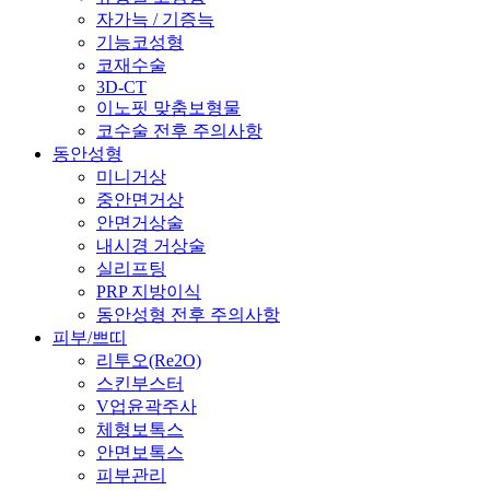
자가늑 / 기증늑
기능코성형
코재수술
3D-CT
이노핏 맞춤보형물
코수술 전후 주의사항
동안성형
미니거상
중안면거상
안면거상술
내시경 거상술
실리프팅
PRP 지방이식
동안성형 전후 주의사항
피부/쁘띠
리투오(Re2O)
스킨부스터
V업윤곽주사
체형보톡스
안면보톡스
피부관리