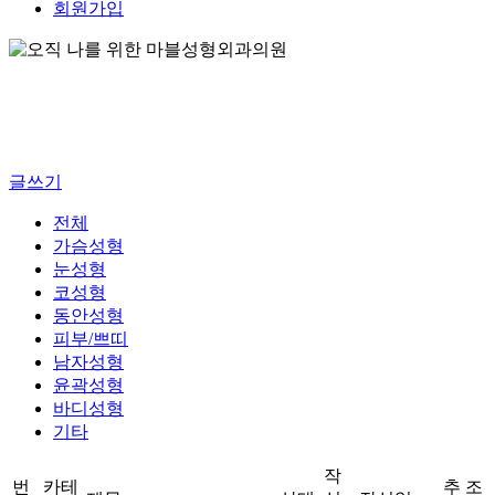
회원가입
글쓰기
전체
가슴성형
눈성형
코성형
동안성형
피부/쁘띠
남자성형
윤곽성형
바디성형
기타
작
번
카테
추
조