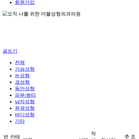
회원가입
글쓰기
전체
가슴성형
눈성형
코성형
동안성형
피부/쁘띠
남자성형
윤곽성형
바디성형
기타
작
번
카테
추
조