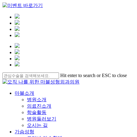
Skip
Hit enter to search or ESC to close
to
Close
main
Search
content
Menu
마블소개
병원소개
의료진소개
학술활동
병원둘러보기
오시는 길
가슴성형