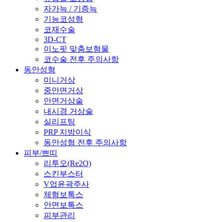
자가늑 / 기증늑
기능코성형
코재수술
3D-CT
이노핏 맞춤보형물
코수술 전후 주의사항
동안성형
미니거상
중안면거상
안면거상술
내시경 거상술
실리프팅
PRP 지방이식
동안성형 전후 주의사항
피부/쁘띠
리투오(Re2O)
스킨부스터
V업윤곽주사
체형보톡스
안면보톡스
피부관리