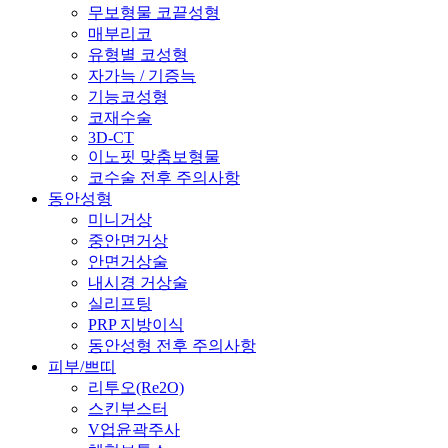
무보형물 코끝성형
매부리코
유형별 코성형
자가늑 / 기증늑
기능코성형
코재수술
3D-CT
이노핏 맞춤보형물
코수술 전후 주의사항
동안성형
미니거상
중안면거상
안면거상술
내시경 거상술
실리프팅
PRP 지방이식
동안성형 전후 주의사항
피부/쁘띠
리투오(Re2O)
스킨부스터
V업윤곽주사