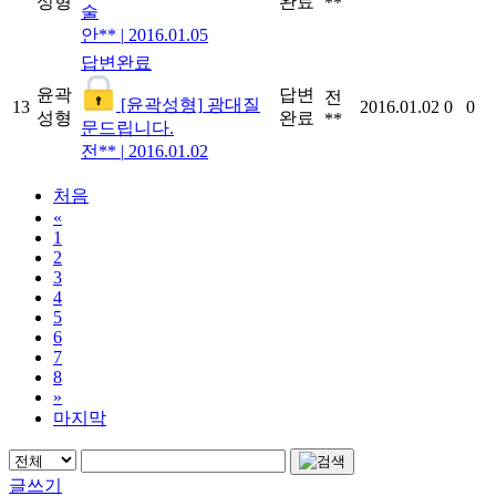
성형
완료
**
술
안**
|
2016.01.05
답변완료
윤곽
답변
전
[윤곽성형]
광대질
13
2016.01.02
0
0
성형
완료
**
문드립니다.
전**
|
2016.01.02
처음
«
1
2
3
4
5
6
7
8
»
마지막
글쓰기