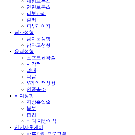
체형보톡스
안면보톡스
피부관리
필러
피부레이저
남자성형
남자눈성형
남자코성형
윤곽성형
소프트윤곽술
사각턱
광대
턱끝
V라인 턱성형
인중축소
바디성형
지방흡입술
복부
힙업
바디 지방이식
안전사후케어
사후관리 프로그램