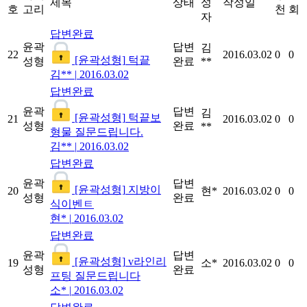
제목
상태
성
작성일
호
고리
천
회
자
답변완료
윤곽
답변
김
22
2016.03.02
0
0
[윤곽성형]
턱끝
성형
완료
**
김**
|
2016.03.02
답변완료
윤곽
답변
김
[윤곽성형]
턱끝보
21
2016.03.02
0
0
성형
완료
**
형물 질문드립니다.
김**
|
2016.03.02
답변완료
윤곽
답변
[윤곽성형]
지방이
20
현*
2016.03.02
0
0
성형
완료
식이벤ㅌ
현*
|
2016.03.02
답변완료
윤곽
답변
[윤곽성형]
v라인리
19
소*
2016.03.02
0
0
성형
완료
프팅 질문드립니다
소*
|
2016.03.02