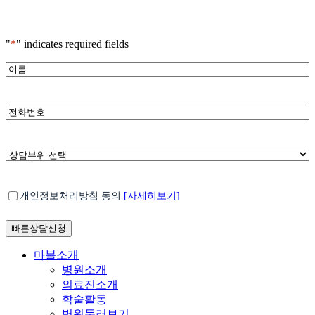
"
*
" indicates required fields
*
이
름
*
전
화
번
호
*
상
담
부
*
개
위
개인정보처리방침 동의
[자세히보기]
인
선
정
택
보
처
Close
마블소개
리
Menu
병원소개
방
의료진소개
침
학술활동
동
병원둘러보기