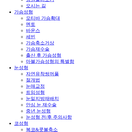
의
오시는 길
가슴성형
모티바 가슴확대
멘토
바운스
세빈
가슴축소거상
가슴재수술
출산 후 가슴성형
마블가슴성형의 특별함
눈성형
자연유착쌍꺼풀
절개법
눈매교정
트임성형
눈밑지방재배치
안심 눈 재수술
중년 눈성형
눈성형 전/후 주의사항
코성형
복코&콧볼축소