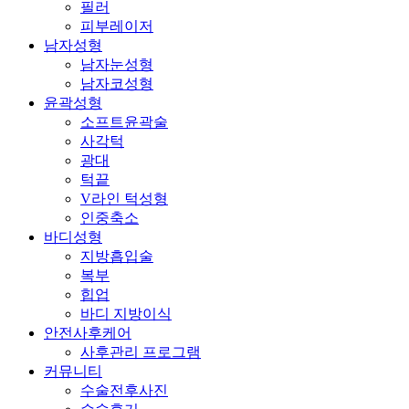
필러
피부레이저
남자성형
남자눈성형
남자코성형
윤곽성형
소프트윤곽술
사각턱
광대
턱끝
V라인 턱성형
인중축소
바디성형
지방흡입술
복부
힙업
바디 지방이식
안전사후케어
사후관리 프로그램
커뮤니티
수술전후사진