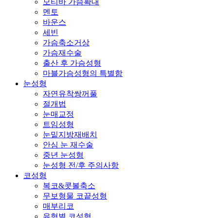
모티바 가슴확대
멘토
바운스
세빈
가슴축소거상
가슴재수술
출산 후 가슴성형
마블가슴성형의 특별함
눈성형
자연유착쌍꺼풀
절개법
눈매교정
트임성형
눈밑지방재배치
안심 눈 재수술
중년 눈성형
눈성형 전/후 주의사항
코성형
복코&콧볼축소
무보형물 코끝성형
매부리코
유형별 코성형