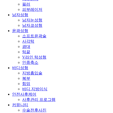
필러
피부레이저
남자성형
남자눈성형
남자코성형
윤곽성형
소프트윤곽술
사각턱
광대
턱끝
V라인 턱성형
인중축소
바디성형
지방흡입술
복부
힙업
바디 지방이식
안전사후케어
사후관리 프로그램
커뮤니티
수술전후사진