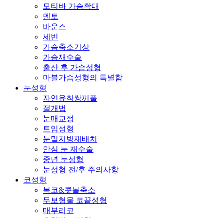
모티바 가슴확대
멘토
바운스
세빈
가슴축소거상
가슴재수술
출산 후 가슴성형
마블가슴성형의 특별함
눈성형
자연유착쌍꺼풀
절개법
눈매교정
트임성형
눈밑지방재배치
안심 눈 재수술
중년 눈성형
눈성형 전/후 주의사항
코성형
복코&콧볼축소
무보형물 코끝성형
매부리코