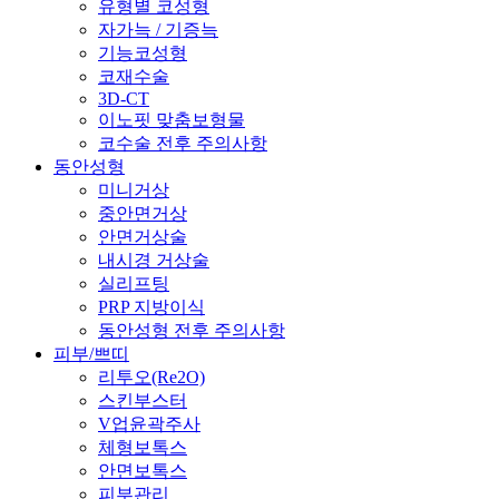
유형별 코성형
자가늑 / 기증늑
기능코성형
코재수술
3D-CT
이노핏 맞춤보형물
코수술 전후 주의사항
동안성형
미니거상
중안면거상
안면거상술
내시경 거상술
실리프팅
PRP 지방이식
동안성형 전후 주의사항
피부/쁘띠
리투오(Re2O)
스킨부스터
V업윤곽주사
체형보톡스
안면보톡스
피부관리