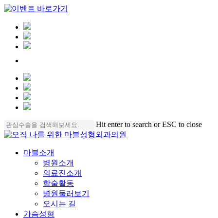
Skip
Hit enter to search or ESC to close
to
Close
main
Search
content
Menu
마블소개
병원소개
의료진소개
학술활동
병원둘러보기
오시는 길
가슴성형